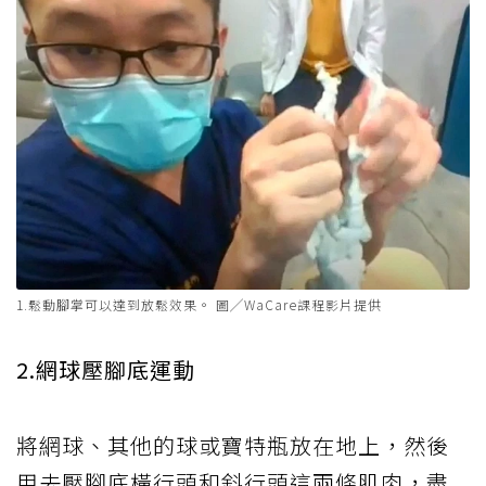
1.鬆動腳掌可以達到放鬆效果。 圖╱WaCare課程影片提供
2.網球壓腳底運動
將網球、其他的球或寶特瓶放在地上，然後
用去壓腳底橫行頭和斜行頭這兩條肌肉，盡