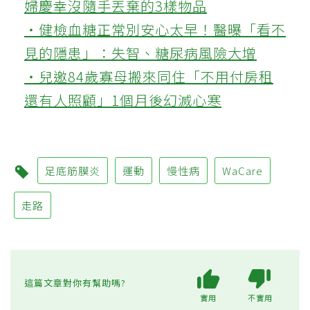
婦慶幸沒隨手丟棄的3樣物品
‧健檢血糖正常別安心太早！醫曝「看不
見的隱患」：失智、糖尿病風險大增
‧兒邀84歲寡母搬來同住「不用付房租
還有人照顧」1個月後幻滅心寒
足底筋膜炎
運動
慢性病
WaCare
走路
這篇文章對你有幫助嗎?
實用
不實用