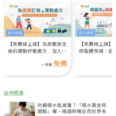
影片課程
影片課程
【免費線上課】為高壓族定
【免費線上課】
做的運動紓壓處方：加入行
燃脂體育課：超
動、增肌、互動元素，0基
氧」高壓族在家
免費
礎也能做！
負擔
特價
延伸閱讀
吃飯喝水能減重？「喝水黃金時
間點」曝，喝錯時機反而吃更多