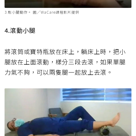
3.鬆小腿動作。 圖╱WaCare課程影片提供
4.滾動小腿
將滾筒或寶特瓶放在床上，躺床上時，把小
腿放在上面滾動，樣分三段去滾，如果單腿
力氣不夠，可以兩隻腿一起放上去滾。