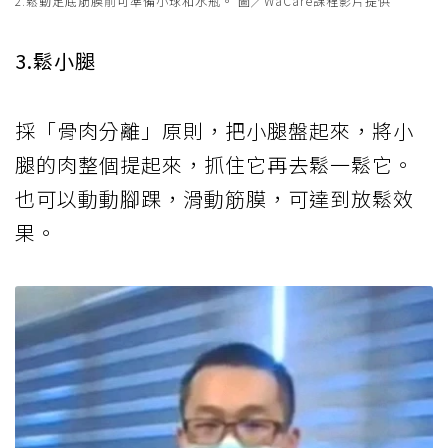
2.鬆動足底筋膜前可準備小球和水瓶。 圖╱WaCare課程影片提供
3.鬆小腿
採「骨肉分離」原則，把小腿盤起來，將小
腿的肉整個提起來，抓住它再去鬆一鬆它。
也可以動動腳踝，滑動筋膜，可達到放鬆效
果。