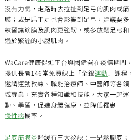
沒有力氣，走路時去拉扯到足弓的肌肉或筋
膜；或是扁平足也會影響到足弓，建議要多
練習讓筋膜及肌肉更強靭，或多放鬆足弓和
過於緊繃的小腿肌肉。
WaCare健康促進平台與國健署在疫情期間，
提供長者146堂免費線上「全銀
運動
」課程，
邀請運動教練、職能治療師、中醫師等各領
域專業，充實各種知識和技能，大家一起運
動、學習，促進身體健康，並降低罹患
慢性病
機率。
足底筋膜炎
舒緩有三大祕訣：一是鬆腳底；