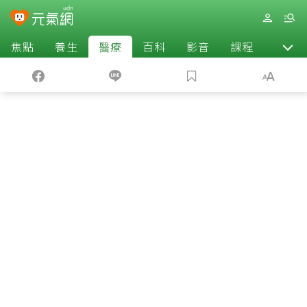
焦點
養生
醫療
百科
影音
課程
退休