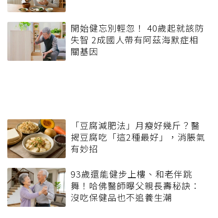
開始健忘別輕忽！ 40歲起就該防
失智 2成國人帶有阿茲海默症相
關基因
「豆腐減肥法」月瘦好幾斤？醫
揭豆腐吃「這2種最好」，消脹氣
有妙招
93歲還能健步上樓、和老伴跳
舞！哈佛醫師曝父親長壽秘訣：
沒吃保健品也不追養生潮