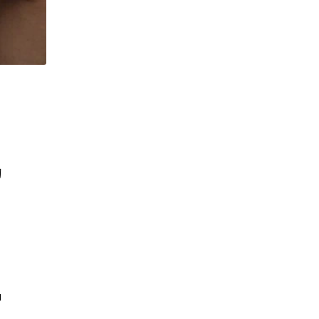
；
動
中