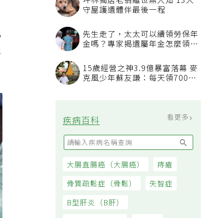
坪林獨居老翁離世無人知 13犬
守屋護遺體伴最後一程
也
先生走了，太太可以續領勞保年
金嗎？專家揭遺屬年金怎麼領，
尿
看順位還要看資格
15歲經營之神3.9億暴富落幕 麥
克風少年蘇友謙：每天領700元
過日子
看更多
疾病百科
大腸直腸癌（大腸癌）
痔瘡
骨質疏鬆症（骨鬆）
失智症
B型肝炎（B肝）