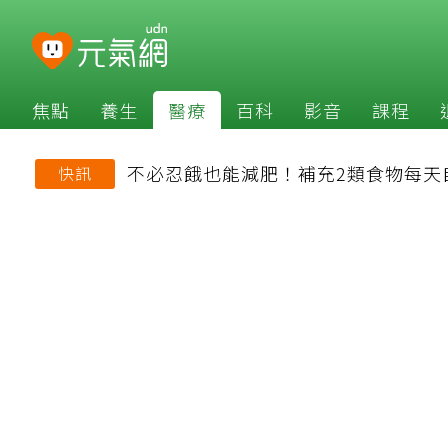
焦點
養生
醫療
百科
影音
課程
不必忍餓也能減肥！補充2類食物每天
快訊