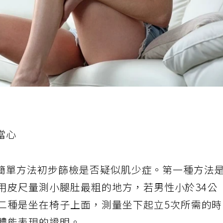
當心
簡單方法初步篩檢是否疑似肌少症。第一種方法
用皮尺量測小腿肚最粗的地方，若男性小於
34
公
二種是坐在椅子上面，測量坐下起立
5
次所需的