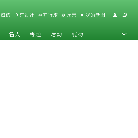
好如初
有設計
有行旅
願景
我的新聞
名人
專題
活動
寵物