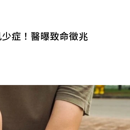
肌少症！醫曝致命徵兆