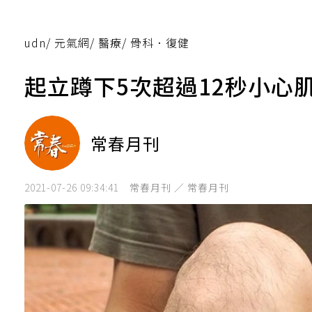
udn
/
元氣網
/
醫療
/
骨科．復健
起立蹲下5次超過12秒小心
常春月刊
2021-07-26 09:34:41
常春月刊 ／ 常春月刊