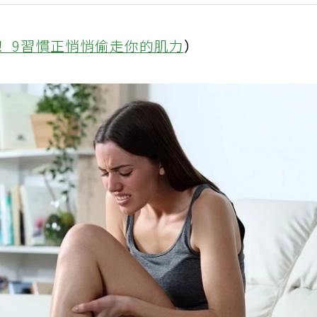
！ 9習慣正悄悄偷走你的肌力
）