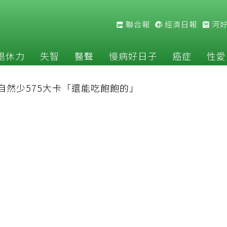
聯合報
經濟日報
河
退休力
失智
醫聲
慢病好日子
癌症
性愛
自然少575大卡「還能吃飽飽的」