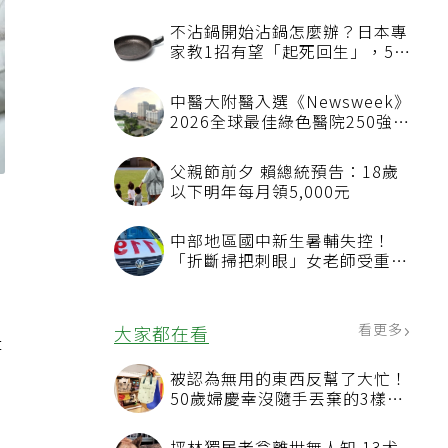
不沾鍋開始沾鍋怎麼辦？日本專
家教1招有望「起死回生」，5情
況該換新
中醫大附醫入選《Newsweek》
2026全球最佳綠色醫院250強
首屆評選即入榜 全台僅兩院獲
選 四葉績效指標居台灣最佳
父親節前夕 賴總統預告：18歲
以下明年每月領5,000元
中部地區國中新生暑輔失控！
「折斷掃把刺眼」女老師受重傷
恐失明
看更多
大家都在看
是
被認為無用的東西反幫了大忙！
50歲婦慶幸沒隨手丟棄的3樣物
時
品