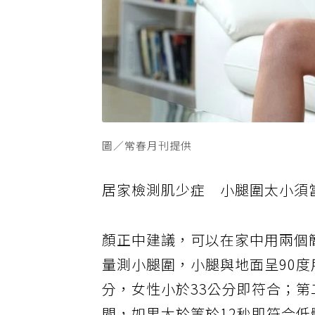
圖／常春月刊提供
居家檢測肌少症 小腿圍太小須
顏正中建議，可以在家中用兩個
量測小腿圍，小腿與地面呈
90
度
分，女性小於
33
公分即符合；第