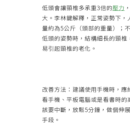
低頭會讓頸椎多承重
3
倍的
壓力
大。李林鍵解釋，正常姿勢下，
量約為
5
公斤（頭部的重量）；
低頭的姿勢時，結構細長的頸椎
易引起頸椎的老化。
改善方法：
建議使用手機時，應
看手機、平板電腦或是看書時的
該要中斷，放鬆
5
分鐘，做個伸
手段。