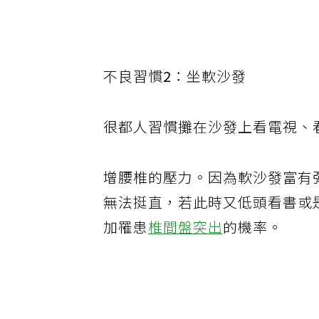
不良習慣
2
：坐軟沙發
很都人習慣攤在沙發上看電視、
增腰椎的壓力。因為軟沙發富有
無法挺直，若此時又低頭看書或
加罹患
椎間盤突出
的機率。