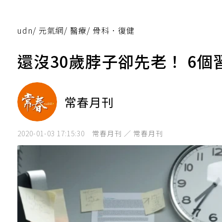
udn
/
元氣網
/
醫療
/
骨科．復健
還沒30歲脖子卻先老！ 6
常春月刊
2020-01-03 17:15:30
常春月刊 ／ 常春月刊