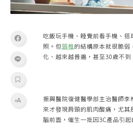
吃飯玩手機、睡覺前看手機、搭
照。但
頸椎
的結構原本就很脆弱
化、越來越普遍，甚至
30
歲不到
振興醫院復健醫學部主治醫師李
來才發現肩頸的肌肉酸痛，尤其
腦前面，催生一批因
3C
產品引起