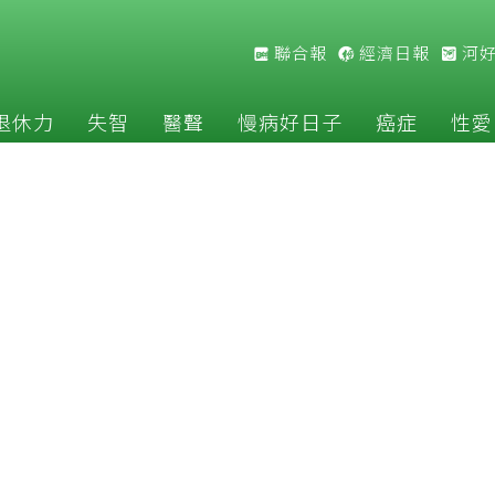
聯合報
經濟日報
河
退休力
失智
醫聲
慢病好日子
癌症
性愛