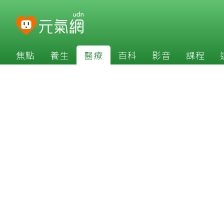
焦點
養生
醫療
百科
影音
課程