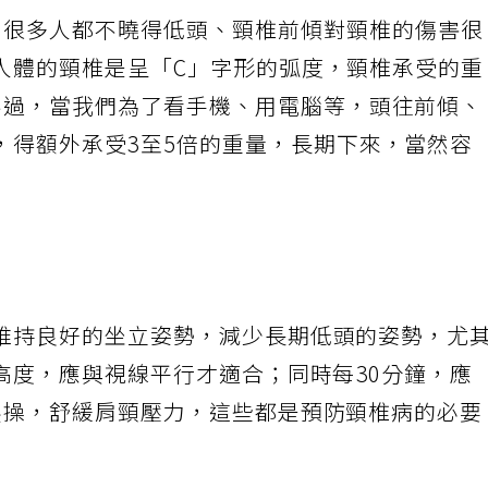
，很多人都不曉得低頭、頸椎前傾對頸椎的傷害很
人體的頸椎是呈「
C
」字形的弧度，頸椎承受的
不過，當我們為了看手機、用電腦等，頭往前傾、
，得額外承受
3
至
5
倍的重量，長期下來，當然容
維持良好的坐立姿勢，減少長期低頭的姿勢，尤
高度，應與視線平行才適合；同時每
30
分鐘，應
展操，舒緩肩頸壓力，這些都是預防頸椎病的必要