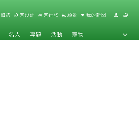
好如初
有設計
有行旅
願景
我的新聞
名人
專題
活動
寵物