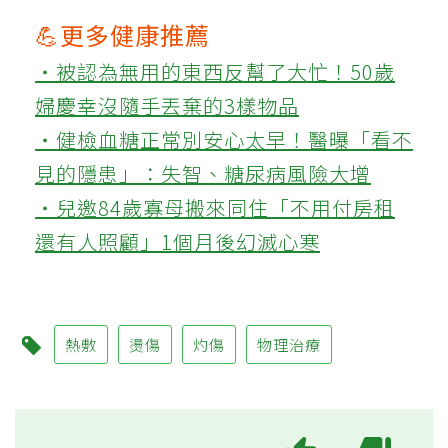
💪更多健康推薦
‧被認為無用的東西反幫了大忙！50歲
婦慶幸沒隨手丟棄的3樣物品
‧健檢血糖正常別安心太早！醫曝「看不
見的隱患」：失智、糖尿病風險大增
‧兒邀84歲寡母搬來同住「不用付房租
還有人照顧」1個月後幻滅心寒
熱敷
燙傷
灼傷
物理治療