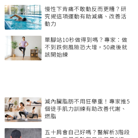
慢性下背痛不敢動反而更糟？研
究揭這項運動有助減痛、改善活
動力
單腳站10秒做得到嗎？專家：做
不到跌倒風險恐大增，50歲後就
該開始練
減內臟脂肪不用狂舉重！專家推5
個徒手肌力訓練有助改善代謝、
燃脂
五十肩會自己好嗎？醫解析3階段