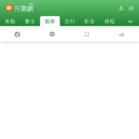
焦點
養生
醫療
百科
影音
課程
退休