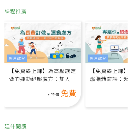
課程推薦
影片課程
影片課程
【免費線上課】為高壓族定
【免費線上課】
做的運動紓壓處方：加入行
燃脂體育課：超
動、增肌、互動元素，0基
氧」高壓族在家
免費
礎也能做！
負擔
特價
延伸閱讀