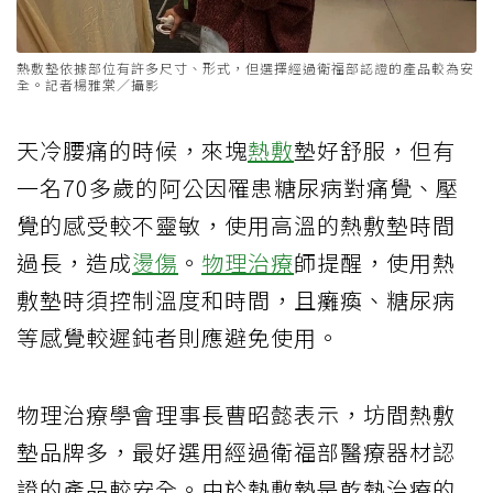
熱敷墊依據部位有許多尺寸、形式，但選擇經過衛福部認證的產品較為安
全。記者楊雅棠／攝影
天冷腰痛的時候，來塊
熱敷
墊好舒服，但有
一名70多歲的阿公因罹患糖尿病對痛覺、壓
覺的感受較不靈敏，使用高溫的熱敷墊時間
過長，造成
燙傷
。
物理治療
師提醒，使用熱
敷墊時須控制溫度和時間，且癱瘓、糖尿病
等感覺較遲鈍者則應避免使用。
物理治療學會理事長曹昭懿表示，坊間熱敷
墊品牌多，最好選用經過衛福部醫療器材認
證的產品較安全。由於熱敷墊是乾熱治療的