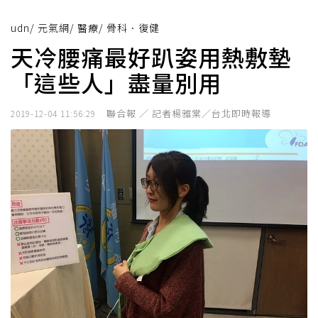
udn
/
元氣網
/
醫療
/
骨科．復健
天冷腰痛最好趴姿用熱敷墊
「這些人」盡量別用
聯合報 ／ 記者楊雅棠／台北即時報導
2019-12-04 11:56:29