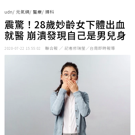
udn
/
元氣網
/
醫療
/
婦科
震驚！28歲妙齡女下體出血
就醫 崩潰發現自己是男兒身
聯合報 ／ 記者修瑞瑩／台南即時報導
2020-07-22 15:55:02