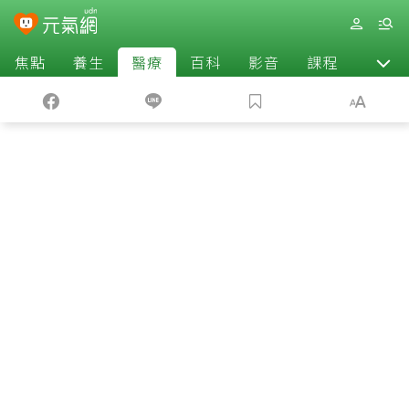
焦點
養生
醫療
百科
影音
課程
退休