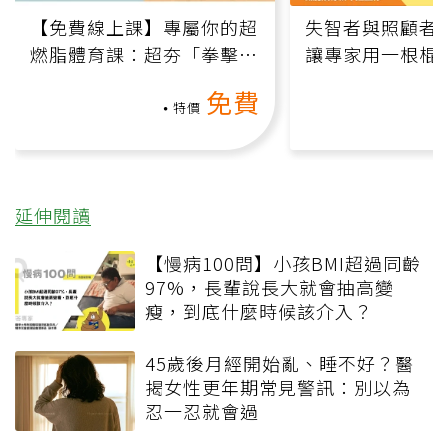
【免費線上課】專屬你的超
失智者與照顧者
燃脂體育課：超夯「拳擊有
讓專家用一根棍
氧」高壓族在家釋放壓力無
何逆轉退化大腦
免費
負擔
課）
特價
延伸閱讀
【慢病100問】小孩BMI超過同齡
97%，長輩說長大就會抽高變
瘦，到底什麼時候該介入？
45歲後月經開始亂、睡不好？醫
揭女性更年期常見警訊：別以為
忍一忍就會過