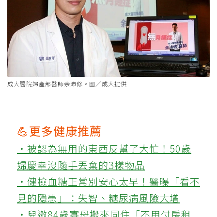
成大醫院婦產部醫師余沛修。圖／成大提供
💪更多健康推薦
‧被認為無用的東西反幫了大忙！50歲
婦慶幸沒隨手丟棄的3樣物品
‧健檢血糖正常別安心太早！醫曝「看不
見的隱患」：失智、糖尿病風險大增
‧兒邀84歲寡母搬來同住「不用付房租