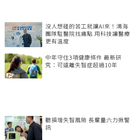
沒人想碰的苦工就讓AI來！鴻海
團隊駐醫院找痛點 用科技讓醫療
更有溫度
中年守住3項健康條件 最新研
究：可遠離失智症超過10年
聽損增失智風險 長輩量六力揪警
訊