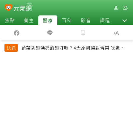
焦點
養生
醫療
百科
影音
課程
退休
蔬菜挑越漂亮的越好嗎？4大原則選對青菜 吃進纖
快訊
維、維生素與植化素