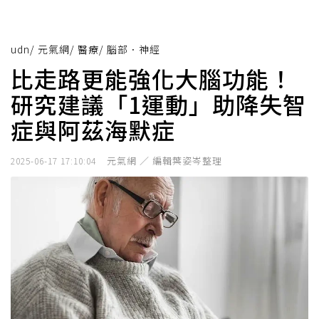
udn
/
元氣網
/
醫療
/
腦部．神經
比走路更能強化大腦功能！
研究建議「1運動」助降失智
症與阿茲海默症
元氣網 ／ 編輯葉姿岑整理
2025-06-17 17:10:04