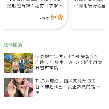
燃脂體育課：超夯「拳擊有
伴你術後身心靈
氧」高壓族在家釋放壓力無
上影音課）
免費
負擔
特價
延伸閱讀
研究揭中年做到3件事 失智症平
均晚13年發生！WHO：近半風險
其實可預防
TikTok爆紅手指操真能預防失
智？神經科醫：真正該做的是4件
事