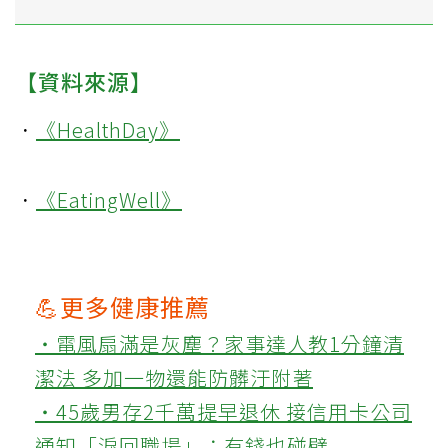
【資料來源】
．
《HealthDay》
．
《EatingWell》
💪更多健康推薦
‧電風扇滿是灰塵？家事達人教1分鐘清
潔法 多加一物還能防髒汙附著
‧45歲男存2千萬提早退休 接信用卡公司
通知「淚回職場」：有錢也碰壁