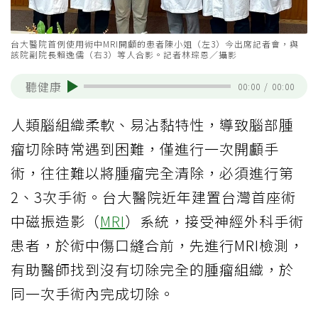
台大醫院首例使用術中MRI開顱的患者陳小姐（左3）今出席記者會，與
該院副院長賴逸儒（右3）等人合影。記者林琮恩／攝影
聽健康
00:00
/
00:00
人類腦組織柔軟、易沾黏特性，導致腦部腫
瘤切除時常遇到困難，僅進行一次開顱手
術，往往難以將腫瘤完全清除，必須進行第
2、3次手術。台大醫院近年建置台灣首座術
中磁振造影（
MRI
）系統，接受神經外科手術
患者，於術中傷口縫合前，先進行MRI檢測，
有助醫師找到沒有切除完全的腫瘤組織，於
同一次手術內完成切除。