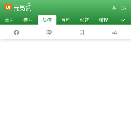
焦點
養生
醫療
百科
影音
課程
退休