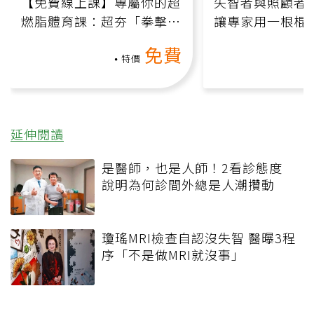
【免費線上課】專屬你的超
失智者與照顧者
燃脂體育課：超夯「拳擊有
讓專家用一根棍
氧」高壓族在家釋放壓力無
何逆轉退化大腦
免費
負擔
課）
特價
延伸閱讀
是醫師，也是人師！2看診態度
說明為何診間外總是人潮攢動
瓊瑤MRI檢查自認沒失智 醫曝3程
序「不是做MRI就沒事」