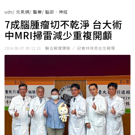
udn
/
元氣網
/
醫療
/
腦部．神經
7成腦腫瘤切不乾淨 台大術
中MRI掃雷減少重複開顱
聯合報健康版 ／ 記者林琮恩台北報導
2024-08-07 09:12:10