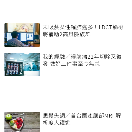
未吸菸女性罹肺癌多！LDCT篩檢
將補助2高風險族群
我的經驗／得腦瘤22年切除又復
發 做好三件事至今無恙
思覺失調／首台國產腦部MRI 解
析度大躍進