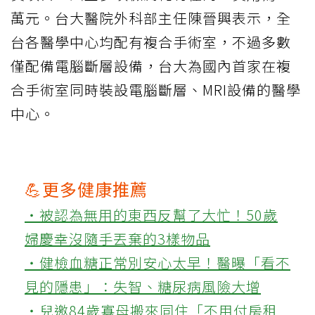
萬元。台大醫院外科部主任陳晉興表示，全
台各醫學中心均配有複合手術室，不過多數
僅配備電腦斷層設備，台大為國內首家在複
合手術室同時裝設電腦斷層、MRI設備的醫學
中心。
💪更多健康推薦
‧被認為無用的東西反幫了大忙！50歲
婦慶幸沒隨手丟棄的3樣物品
‧健檢血糖正常別安心太早！醫曝「看不
見的隱患」：失智、糖尿病風險大增
‧兒邀84歲寡母搬來同住「不用付房租