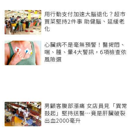
用行動支付加速大腦退化？超市
買菜堅持2件事 助健腦、延緩老
化
心臟病不是毫無預警！醫揭悶、
喘、腫、暈4大警訊，6項檢查依
風險選
男顧客腹部漲痛 女店員見「異常
鼓起」堅持送醫…竟是肝臟破裂
出血2000毫升