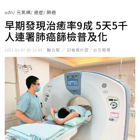
udn
/
元氣網
/
癌症
/
肺癌
早期發現治癒率9成 5天5千
人連署肺癌篩檢普及化
聯合報 ／ 記者黃妙雲／台北報導
2021-01-07 09:15:04