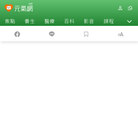
焦點
養生
醫療
百科
影音
課程
退休