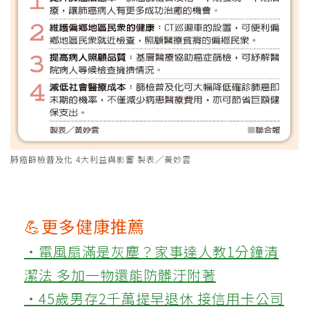
肺癌篩檢普及化 4大利益與影響 製表╱黃妙雲
💪更多健康推薦
‧電風扇滿是灰塵？家事達人教1分鐘清
潔法 多加一物還能防髒汙附著
‧45歲男存2千萬提早退休 接信用卡公司