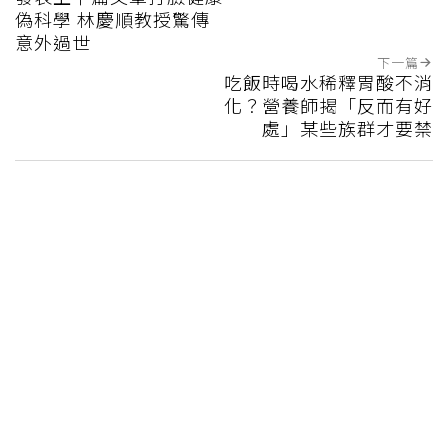
偽科學 林慶順教授驚傳
意外過世
下一篇
吃飯時喝水稀釋胃酸不消
化？營養師揭「反而有好
處」某些族群才要禁