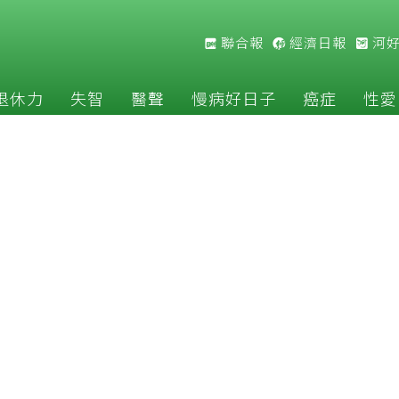
聯合報
經濟日報
河
退休力
失智
醫聲
慢病好日子
癌症
性愛