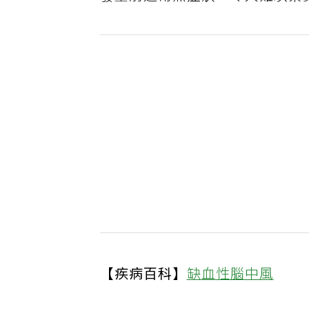
發生前通常無症狀，令人難以察
【疾病百科】
缺血性腦中風