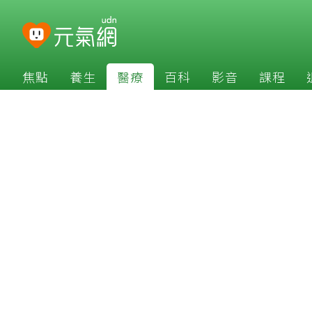
焦點
養生
醫療
百科
影音
課程