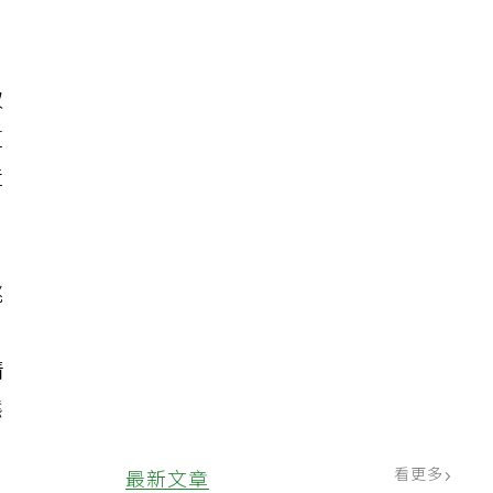
取
這
造
跳
、
情
態
看更多
最新文章