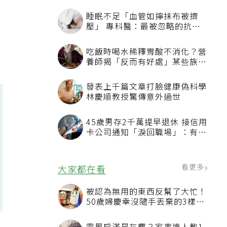
睡眠不足「血管如擰抹布被擠
壓」 專科醫：最被忽略的抗老
方法
吃飯時喝水稀釋胃酸不消化？營
養師揭「反而有好處」某些族群
才要禁
發表上千篇文章打臉健康偽科學
林慶順教授驚傳意外過世
45歲男存2千萬提早退休 接信用
卡公司通知「淚回職場」：有錢
也碰壁
看更多
大家都在看
被認為無用的東西反幫了大忙！
50歲婦慶幸沒隨手丟棄的3樣物
品