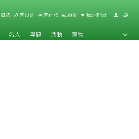
好如初
有設計
有行旅
願景
我的新聞
名人
專題
活動
寵物