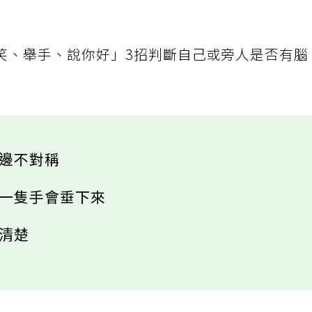
笑、舉手、說你好」3招判斷自己或旁人是否有腦
兩邊不對稱
有一隻手會垂下來
很清楚