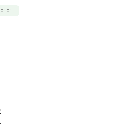
/
00:00
阻
體
風