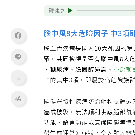
聽健康
腦中風
8大危險因子 中3項
腦血管疾病是國人10大死因的第
眾，共同檢視是否有
腦中風8大
、糖尿病、膽固醇過高、
心房顫
子的其中3項，即屬於高危險族
國健署慢性疾病防治組科長鍾遠
塞或破裂，無法順利供應腦部氧
功能、語言功能或意識障礙等導