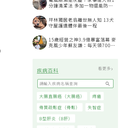
電風扇滿是灰塵？家事達人教1
分鐘清潔法 多加一物還能防髒
，
汙附著
坪林獨居老翁離世無人知 13犬
守屋護遺體伴最後一程
15歲經營之神3.9億暴富落幕 麥
克風少年蘇友謙：每天領700元
中
過日子
看更多
疾病百科
大腸直腸癌（大腸癌）
痔瘡
骨質疏鬆症（骨鬆）
失智症
B型肝炎（B肝）