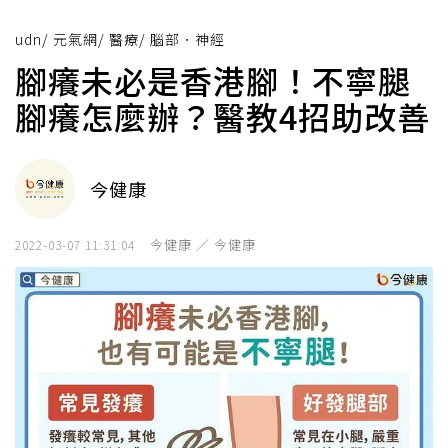
udn
/
元氣網
/
醫療
/
腦部．神經
腳癢未必是香港腳！不寧腿
腳癢怎麼辦？醫教4招助改善
今健康
今健康 ／ 今健康
2022-03-07 11:31:04