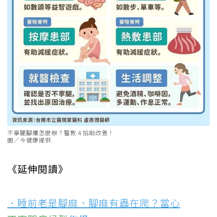
不寧腿腳癢怎麼辦？醫教４招助改善！
圖／今健康提供
《延伸閱讀》
．睡前老是腳麻、腳麻有蟲在爬？當心