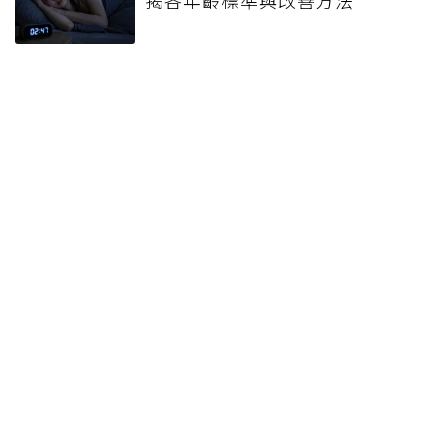
感到疲勞糙米和綠茶可能是幫
凶？醫師揭精神不振最好避免哪
些食物
健檢沒紅字卻老覺得累？醫揭
「隱性貧血」作祟：當心是重病
警訊