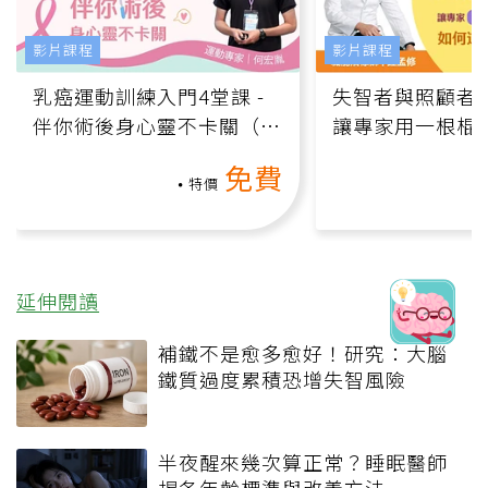
影片課程
影片課程
乳癌運動訓練入門4堂課 -
失智者與照顧者
伴你術後身心靈不卡關（線
讓專家用一根棍
上影音課）
何逆轉退化大腦
免費
課）
特價
延伸閱讀
補鐵不是愈多愈好！研究：大腦
鐵質過度累積恐增失智風險
半夜醒來幾次算正常？睡眠醫師
揭各年齡標準與改善方法