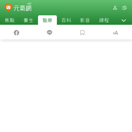
焦點
養生
醫療
百科
影音
課程
退休