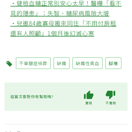
‧健檢血糖正常別安心太早！醫曝「看不
見的隱患」：失智、糖尿病風險大增
‧兒邀84歲寡母搬來同住「不用付房租
還有人照顧」1個月後幻滅心寒
不寧腿症候群
缺鐵
缺鐵性貧血
腳癢
這篇文章對你有幫助嗎?
實用
不實用