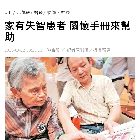
udn
/
元氣網
/
醫療
/
腦部．神經
家有失智患者 關懷手冊來幫
助
聯合報 ／ 記者陳珮琦／板橋報導
2016-09-22 03:13:23