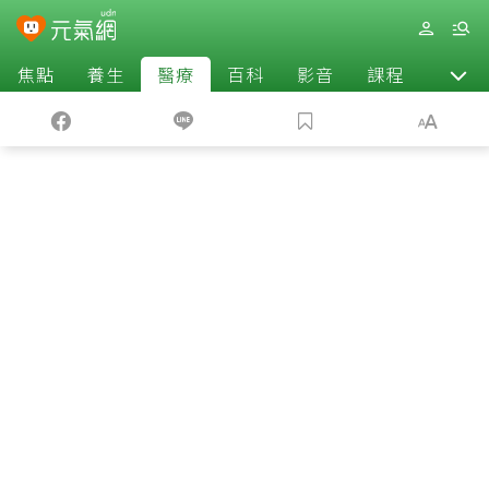
焦點
養生
醫療
百科
影音
課程
退休