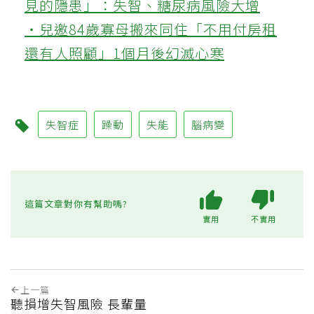
見的隱患」：失智、糖尿病風險大增
‧兒邀84歲寡母搬來同住「不用付房租
還有人照顧」1個月後幻滅心寒
失智症
躁動
失能
腦病變
這篇文章對你有幫助嗎?
實用
不實用
上一篇
聽損增失智風險 長輩量