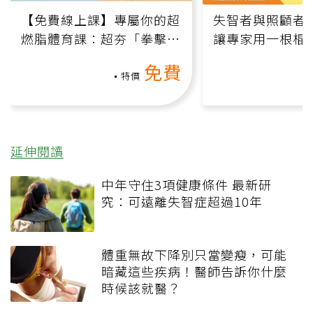
【免費線上課】專屬你的超
失智者與照顧者
燃脂體育課：超夯「拳擊有
讓專家用一根棍
氧」高壓族在家釋放壓力無
何逆轉退化大腦
免費
負擔
課）
特價
延伸閱讀
中年守住3項健康條件 最新研
究：可遠離失智症超過10年
體重無故下降別只當變瘦，可能
暗藏這些疾病！醫師告訴你什麼
時候該就醫？