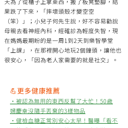
天為了從櫃子上拿東西，搬了板凳墊腳，結
果跌了下來，「摔壞頭殼才變空空
（笨）」；小兒子何先生說，好不容易勸說
母親去看神經內科，經確診為輕度失智，現
在媽媽最期盼的是一周1到2天到樂智學堂
「上課」，在那裡開心地玩2個鐘頭，讓他也
很安心，「因為老人家需要的就是社交」。
💪更多健康推薦
‧被認為無用的東西反幫了大忙！50歲
婦慶幸沒隨手丟棄的3樣物品
‧健檢血糖正常別安心太早！醫曝「看不