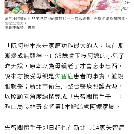
盧玉枝阿嬤的小兒子把家裡的舊照片一一剪貼成冊，希望阿嬤喚起回憶、
恢復記憶力。
記者陳珮琦／攝影
「阮阿母本來是家庭功能最大的人，現在漸
漸變成無頭神…」85歲盧玉枝阿嬤的小兒子
昨天說，原本以為母親老了才會忘東忘西，
後來才接受母親是
失智症
患者的事實，並說
服就醫；新北市衛生局整合醫療照護資源，
以照顧者角度編撰完成「失智關懷手冊」，
昨由局長林奇宏將第1本贈給盧阿嬤家屬。
失智關懷手冊即日起也在新北市14家失智症