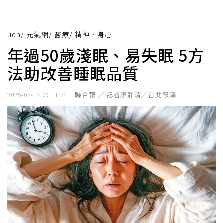
udn
/
元氣網
/
醫療
/
精神．身心
年過50歲淺眠、易失眠 5方
法助改善睡眠品質
聯合報 ／ 記者廖靜清╱台北報導
2025-03-17 09:11:34