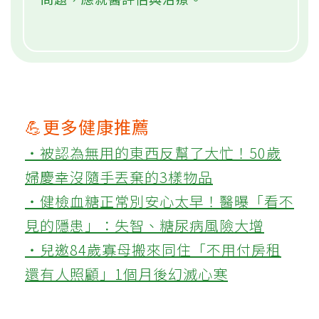
💪更多健康推薦
‧被認為無用的東西反幫了大忙！50歲
婦慶幸沒隨手丟棄的3樣物品
‧健檢血糖正常別安心太早！醫曝「看不
見的隱患」：失智、糖尿病風險大增
‧兒邀84歲寡母搬來同住「不用付房租
還有人照顧」1個月後幻滅心寒