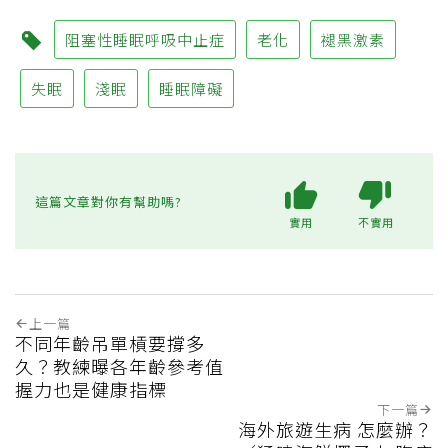
阻塞性睡眠呼吸中止症
老化
褪黑激素
失眠
淺眠
睡眠障礙
這篇文章對你有幫助嗎?
實用
不實用
上一篇
不同年齡吊單槓要撐多
久？教練曝各年齡參考值
握力也是健康指標
下一篇
海外旅遊生病 怎麼辦？