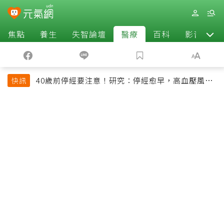
焦點
養生
失智論壇
醫療
百科
影音
40歲前停經要注意！研究：停經愈早，高血壓風險
快訊
恐增加