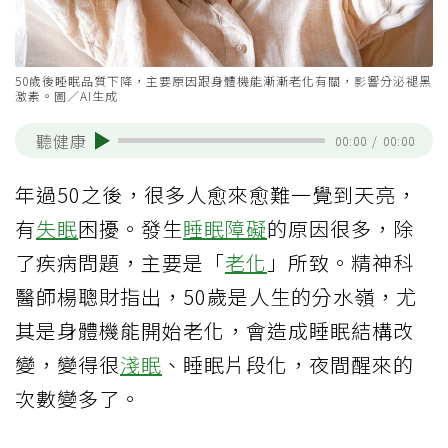
50歲後睡眠品質下降，主要原因跟身體機能漸漸老化有關，影響分泌褪黑
激素。圖／AI生成
聽健康
00:00
/
00:00
年過50之後，很多人愈來愈難一覺到天亮，
有
失眠
困擾。發生
睡眠障礙
的原因很多，除
了疾病問題，主要是「
老化
」所致。精神科
醫師楊聰財指出，50歲是人生的分水嶺，尤
其是身體機能開始老化，會造成睡眠結構改
變，變得很
淺眠
、睡眠片段化，夜間醒來的
次數變多了。