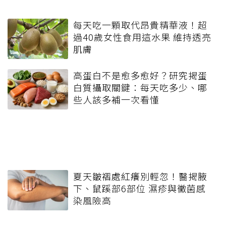
每天吃一顆取代昂貴精華液！超
過40歲女性食用這水果 維持透亮
肌膚
高蛋白不是愈多愈好？研究揭蛋
白質攝取關鍵：每天吃多少、哪
些人該多補一次看懂
夏天皺褶處紅癢別輕忽！醫揭腋
下、鼠蹊部6部位 濕疹與黴菌感
染風險高