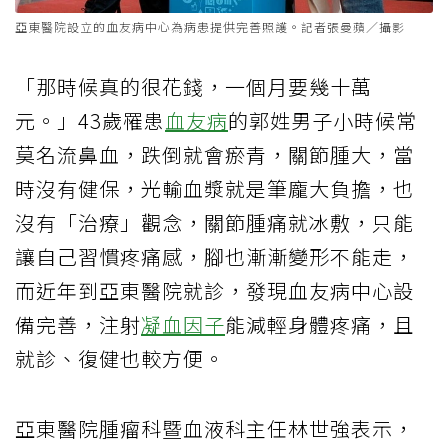
亞東醫院設立的血友病中心為病患提供完善照護。記者張曼蘋／攝影
「那時候真的很花錢，一個月要幾十萬
元。」43歲罹患
血友病
的郭姓男子小時候常
莫名流鼻血，跌倒就會瘀青，關節腫大，當
時沒有健保，光輸血漿就是筆龐大負擔，也
沒有「治療」觀念，關節腫痛就冰敷，只能
讓自己習慣疼痛感，腳也漸漸變形不能走，
而近年到亞東醫院就診，發現血友病中心設
備完善，注射
凝血因子
能減輕身體疼痛，且
就診、復健也較方便。
亞東醫院腫瘤科暨血液科主任林世強表示，