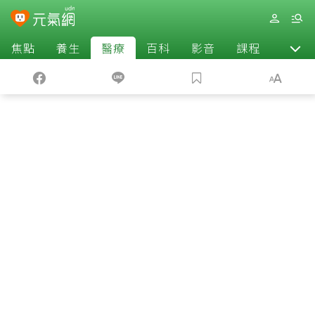
焦點
養生
醫療
百科
影音
課程
退休