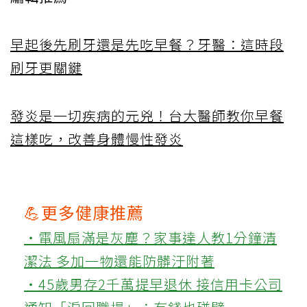
早起後先刷牙還是先吃早餐？牙醫：這時段
刷牙更關鍵
發炎是一切疾病的元兇！台大醫師教你早餐
這樣吃，改善身體慢性發炎
💪更多健康推薦
‧電風扇滿是灰塵？家事達人教1分鐘清
潔法 多加一物還能防髒汙附著
‧45歲男存2千萬提早退休 接信用卡公司