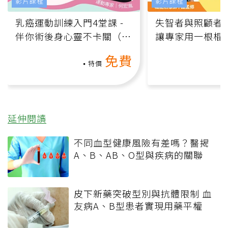
影片課程
影片課程
乳癌運動訓練入門4堂課 -
失智者與照顧者
伴你術後身心靈不卡關（線
讓專家用一根棍
上影音課）
何逆轉退化大腦
免費
課）
特價
延伸閱讀
不同血型健康風險有差嗎？醫揭
A、B、AB、O型與疾病的關聯
皮下新藥突破型別與抗體限制 血
友病A、B型患者實現用藥平權