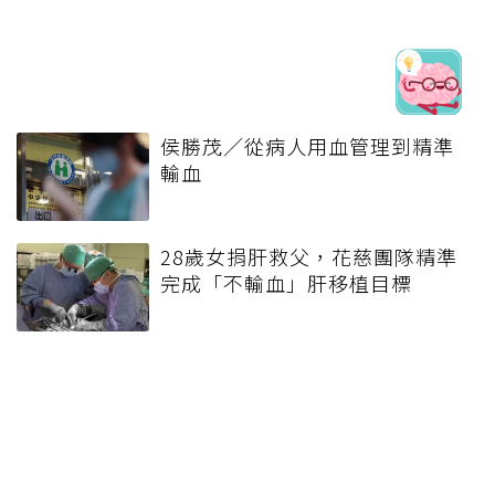
侯勝茂／從​病人用血管理到精準
輸血
28歲女捐肝救父，花慈團隊精準
完成「不輸血」肝移植目標
百萬人吃的止痛藥「超過一點就