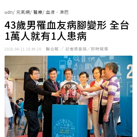
udn
/
元氣網
/
醫療
/
血液．淋巴
43歲男罹血友病腳變形 全台
1萬人就有1人患病
聯合報 ／ 記者張曼蘋╱即時報導
2018-04-11 15:49:20