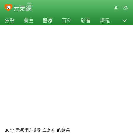
焦點
養生
醫療
百科
影音
課程
退休
udn
/
元氣網
/
搜尋 血友病 的結果