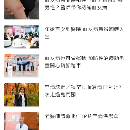
男性？醫師帶你認識血友病
年逾百次到醫院 血友病患盼翻轉人
生
血友病也可做運動 預防性治療助男
童開心騎腳踏車
罕病認定／罹罕見血液病TTP 她7
次走過鬼門關
老醫師請命 盼TTP納罕病保護傘