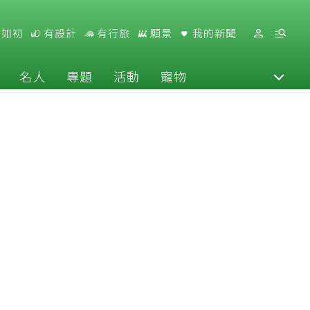
好如初
有設計
有行旅
願景
我的新聞
名人
專題
活動
寵物