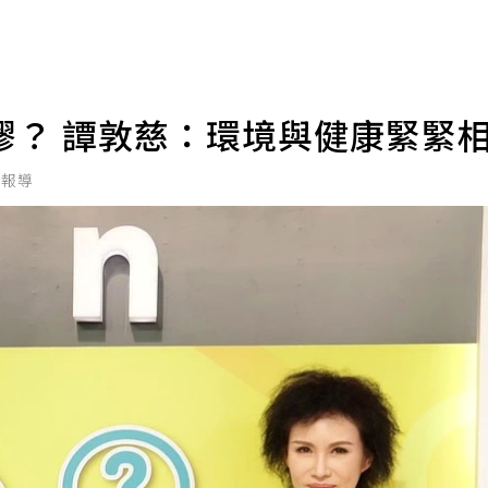
膠？ 譚敦慈：環境與健康緊緊
北報導