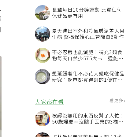
盒
長輩每日10分鐘運動 比買任何
保健品更有用
情
鋼
夏天進出室外和冷氣房溫差大易
生病 醫揭保護心血管簡單6動作
不必忍餓也能減肥！補充2類食
物每天自然少575大卡「還能吃
飽飽的」
想延緩老化不必花大錢吃保健品
研究：超市都買得到的1便宜食
品就可以
看更多
大家都在看
被認為無用的東西反幫了大忙！
50歲婦慶幸沒隨手丟棄的3樣物
品