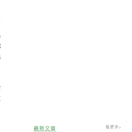
舉
都
高
它
粒
看更多
最新文章