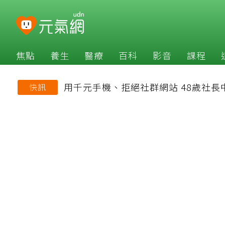
焦點
養生
醫療
百科
影音
課程
用千元手機、拒絕社群網站 48歲社
快訊