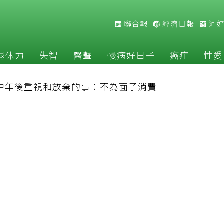
聯合報
經濟日報
河
退休力
失智
醫聲
慢病好日子
癌症
性愛
長中年後重視和放棄的事：不為面子消費