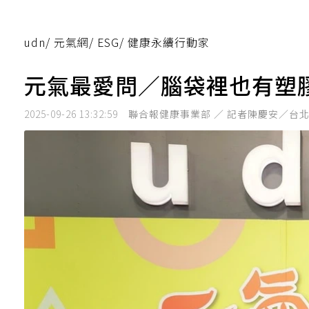
udn
/
元氣網
/
ESG
/
健康永續行動家
元氣最愛問／腦袋裡也有塑
2025-09-26 13:32:59
聯合報健康事業部 ／ 記者陳慶安／台