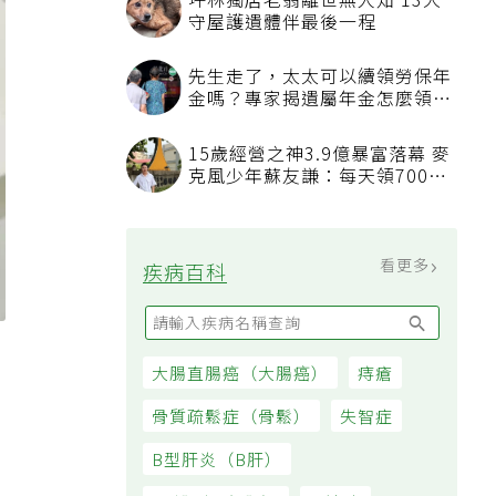
坪林獨居老翁離世無人知 13犬
守屋護遺體伴最後一程
先生走了，太太可以續領勞保年
金嗎？專家揭遺屬年金怎麼領，
看順位還要看資格
15歲經營之神3.9億暴富落幕 麥
克風少年蘇友謙：每天領700元
過日子
看更多
疾病百科
更
大腸直腸癌（大腸癌）
痔瘡
骨質疏鬆症（骨鬆）
失智症
B型肝炎（B肝）