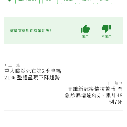
這篇文章對你有幫助嗎?
實用
不實用
上一篇
重大職災死亡第2季降幅
21% 整體呈現下降趨勢
下一篇
高雄新冠疫情拉警報 門
急診暴增逾8成、累計48
例7死