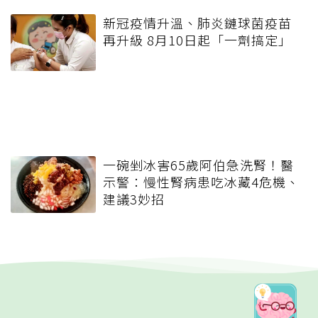
新冠疫情升溫、肺炎鏈球菌疫苗
再升級 8月10日起「一劑搞定」
一碗剉冰害65歲阿伯急洗腎！醫
示警：慢性腎病患吃冰藏4危機、
建議3妙招