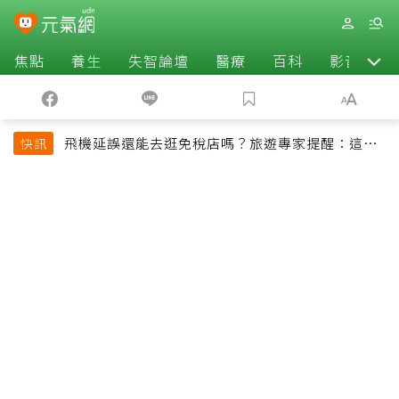
焦點
養生
失智論壇
醫療
百科
影音
飛機延誤還能去逛免稅店嗎？旅遊專家提醒：這個
快訊
時間最好別離開登機門