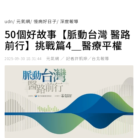
udn
/
元氣網
/
慢病好日子
/
深度報導
50個好故事【脈動台灣 醫路
前行】挑戰篇4＿醫療平權
元氣網 ／ 記者許凱婷／台北報導
2025-09-30 18:31:44