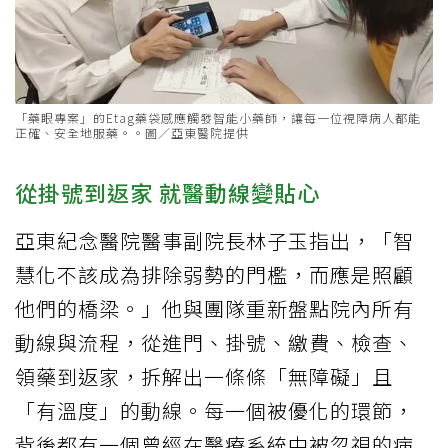
「藥眼專案」的Etag藥袋感應觸發智能小藥師，讓每一位視障病人都能
正確、安全地服藥。。圖／亞東醫院提供
從掛號到返家 就醫動線變貼心
亞東紀念醫院醫事副院長林子玉指出，「智
慧化不該成為排除弱勢的門檻，而應是照顧
他們的橋梁。」他與團隊重新盤點院內所有
動線與流程，從進門、掛號、繳費、檢查、
領藥到返家，拆解出一條條「無障礙」且
「有溫度」的動線。每一個被優化的環節，
背後都有一個曾經在醫療系統中被忽視的病