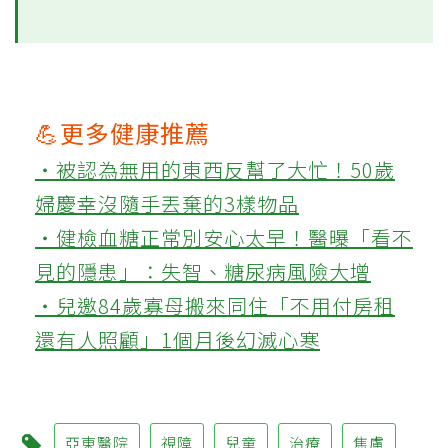
💪更多健康推薦
‧被認為無用的東西反幫了大忙！50歲
婦慶幸沒隨手丟棄的3樣物品
‧健檢血糖正常別安心太早！醫曝「看不
見的隱患」：失智、糖尿病風險大增
‧兒邀84歲寡母搬來同住「不用付房租
還有人照顧」1個月後幻滅心寒
亞東醫院
視障
兒童
治療
焦慮