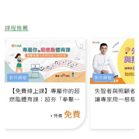
課程推薦
影片課程
影片課程
【免費線上課】專屬你的超
失智者與照顧者
燃脂體育課：超夯「拳擊有
讓專家用一根棍
氧」高壓族在家釋放壓力無
何逆轉退化大腦
免費
負擔
課）
特價