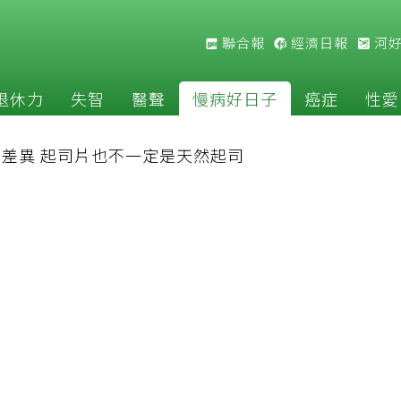
聯合報
經濟日報
河
退休力
失智
醫聲
慢病好日子
癌症
性愛
差異 起司片也不一定是天然起司