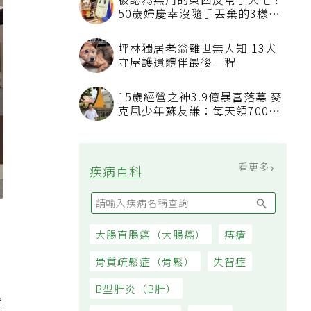
被認為無用的東西反幫了大忙！
50歲婦慶幸沒隨手丟棄的3樣物
品
坪林獨居老翁離世無人知 13犬
守屋護遺體伴最後一程
15歲經營之神3.9億暴富落幕 麥
克風少年蘇友謙：每天領700元
過日子
看更多
疾病百科
大腸直腸癌（大腸癌）
痔瘡
骨質疏鬆症（骨鬆）
失智症
B型肝炎（B肝）