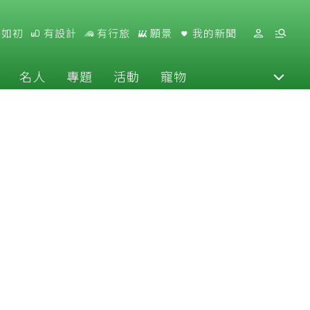
好如初
有設計
有行旅
願景
我的新聞
名人
專題
活動
寵物