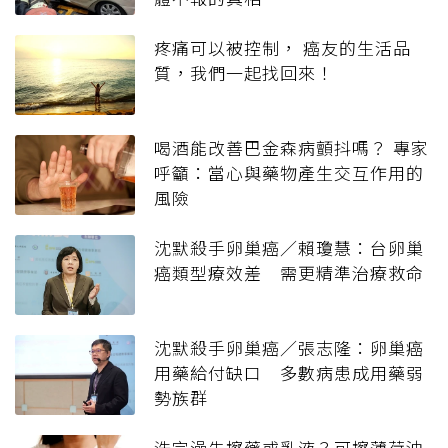
疼痛可以被控制， 癌友的生活品
質，我們一起找回來！
喝酒能改善巴金森病顫抖嗎？ 專家
呼籲：當心與藥物產生交互作用的
風險
沈默殺手卵巢癌／賴瓊慧：台卵巢
癌類型療效差 需更精準治療救命
沈默殺手卵巢癌／張志隆：卵巢癌
用藥給付缺口 多數病患成用藥弱
勢族群
洗完澡先擦藥或乳液？可擦薄荷油