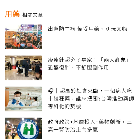
用藥
相關文章
出遊防生病 備妥用藥、別玩太嗨
瘦瘦針超夯？專家：「兩大亂象」
恐釀復胖、不舒服副作用
🎧｜超高齡社會來臨，一個病人吃
十幾種藥，誰來把關?台灣推動藥師
專科化的契機
政府政策+基層投入+藥物創新，三
高一腎防治走向多贏