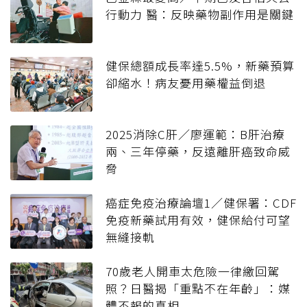
行動力 醫：反映藥物副作用是關鍵
健保總額成長率達5.5%，新藥預算
卻縮水！病友憂用藥權益倒退
2025消除C肝／廖運範：B肝治療
兩、三年停藥，反遠離肝癌致命威
脅
癌症免疫治療論壇1／健保署：CDF
免疫新藥試用有效，健保給付可望
無縫接軌
70歲老人開車太危險一律繳回駕
照？日醫揭「重點不在年齡」：媒
體不報的真相