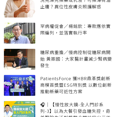
止癢？異位性皮膚炎照護解惑
罕病權促會／楊銘欽：專款應依實
際編列，並落實執行率
糖尿病重擔／慢病控制從糖尿病開
始 黃振國：大家醫計畫減少腎病變
發生
PatientsForce 獲HBR鼎革獎創新
商模首獎暨ESG特別獎 以數位創新
推動新藥可近性方案
🎧｜【慢性放大鏡-全人門診系
列-3】以為大餐引發血糖失控，奇