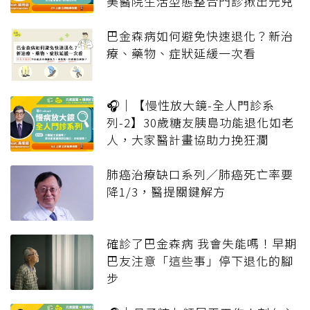
美醫院生活型態整合門診揪出元兇
巴金森病如何避免快速退化？新治
療、藥物、症狀延緩一次看
🎧｜【慢性放大鏡-全人門診系
列-2】30歲糖友胰島功能退化如老
人，大家醫計畫協助力挽狂瀾
肺癌治療缺口系列／肺癌死亡率要
降1/3，醫提關鍵解方
確診了巴金森病 我會失能嗎！早期
巴友注意「這些事」停下退化的腳
步