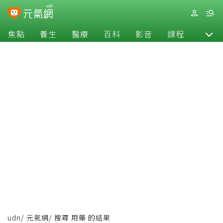
焦點
養生
醫療
百科
影音
課程
退休
udn
/
元氣網
/
搜尋 用藥 的結果