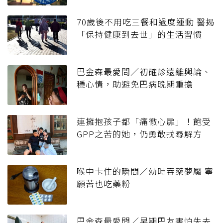
70歲後不用吃三餐和過度運動 醫揭
「保持健康到去世」的生活習慣
巴金森最愛問／初確診遠離輿論、
穩心情，助避免巴病晚期重擔
連擁抱孩子都「痛徹心扉」！飽受
GPP之苦的她，仍勇敢找尋解方
喉中卡住的瞬間／幼時吞藥夢魘 寧
願苦也吃藥粉
巴金森最愛問／早期巴友害怕失去