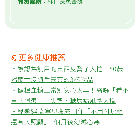
特別感謝：
林口長庚醫院
💪更多健康推薦
‧被認為無用的東西反幫了大忙！50歲
婦慶幸沒隨手丟棄的3樣物品
‧健檢血糖正常別安心太早！醫曝「看不
見的隱患」：失智、糖尿病風險大增
‧兒邀84歲寡母搬來同住「不用付房租
還有人照顧」1個月後幻滅心寒