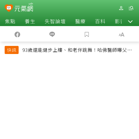
焦點
養生
失智論壇
醫療
百科
影音
93歲還能健步上樓、和老伴跳舞！哈佛醫師曝父親
快訊
長壽秘訣：沒吃保健品也不追養生潮