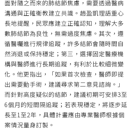
面對隨之而來的肺結節焦慮，需要透過醫病
溝通與正確衛教建立共識。趙盈凱理語重心
長地提醒，民眾應建立正確認知，理解大多
數肺結節為良性，無需過度焦慮。其次，遵
循醫囑進行規律追蹤，許多結節會隨時間自
然消退或保持穩定；第三，選擇固定醫療機
構與醫師進行長期追蹤，有利於比較細微變
化。他更指出，「如果首次檢查，醫師即提
出需要動手術，建議尋求第二意見諮詢。」
而針對高度疑似的結節，建議初期可安排3至
6個月的短間隔追蹤；若表現穩定，將逐步延
長至1至2年，具體計畫應由專業醫師根據個
案情況量身訂製。