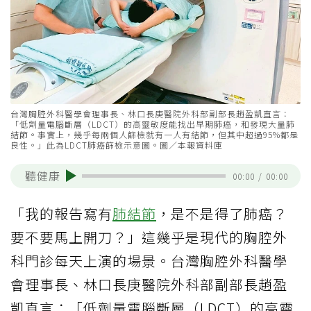
台灣胸腔外科醫學會理事長、林口長庚醫院外科部副部長趙盈凱直言：
「低劑量電腦斷層（LDCT）的高靈敏度能找出早期肺癌，和發現大量肺
結節。事實上，幾乎每兩個人篩檢就有一人有結節，但其中超過95%都是
良性。」此為LDCT肺癌篩檢示意圖。圖／本報資料庫
聽健康
00:00
/
00:00
「我的報告寫有
肺結節
，是不是得了肺癌？
要不要馬上開刀？」這幾乎是現代的胸腔外
科門診每天上演的場景。台灣胸腔外科醫學
會理事長、林口長庚醫院外科部副部長趙盈
凱直言：「低劑量電腦斷層（LDCT）的高靈