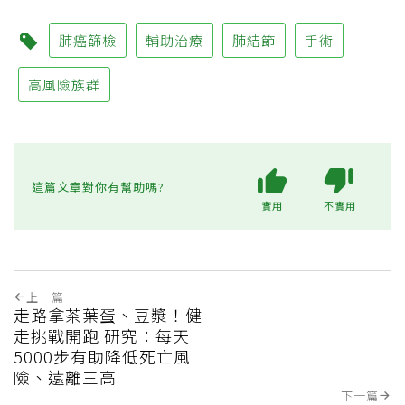
肺癌篩檢
輔助治療
肺結節
手術
高風險族群
這篇文章對你有幫助嗎?
實用
不實用
上一篇
走路拿茶葉蛋、豆漿！健
走挑戰開跑 研究：每天
5000步有助降低死亡風
險、遠離三高
下一篇