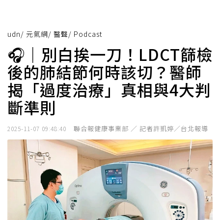
udn
/
元氣網
/
醫聲
/
Podcast
🎧｜別白挨一刀！LDCT篩檢
後的肺結節何時該切？醫師
揭「過度治療」真相與4大判
斷準則
聯合報健康事業部 ／ 記者許凱婷／台北報導
2025-11-07 09:48:40