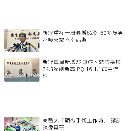
新冠重症一周暴增62例 60多歲男
呼吸衰竭不幸病逝
新冠單周新增62重症、就診暴增
74.8%創新高 PQ.16.1.1成主流
株
高醫大「顯微手術工作坊」 讓訓
練像電玩