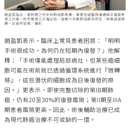
趙盈凱指出，面對隨之而來的肺結節焦慮，需要透過醫病溝通與正確衛教
建立共識，民眾應建立正確認知，理解大多數肺結節為良性，無需過度焦
慮。記者林伯東／攝影
趙盈凱表示，臨床上常見患者困惑：「明明
手術很成功，為何仍在短期內復發？」他解
釋：「手術僅能處理局部病灶，但某些癌細
胞可能在術前就已透過循環系統進行『微轉
移』，這些潛伏的細胞成為日後復發的原
因。」更表示，即使完整切除的第IB期肺
癌，仍有20至30%的復發風險；第II期至IIIA
期患者風險更高。因此，術後輔助治療已成
為現代肺癌治療不可或缺的一環。