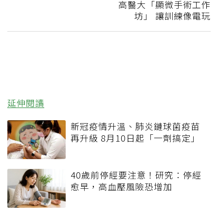
高醫大「顯微手術工作
坊」 讓訓練像電玩
延伸閱讀
新冠疫情升溫、肺炎鏈球菌疫苗
再升級 8月10日起「一劑搞定」
40歲前停經要注意！研究：停經
愈早，高血壓風險恐增加