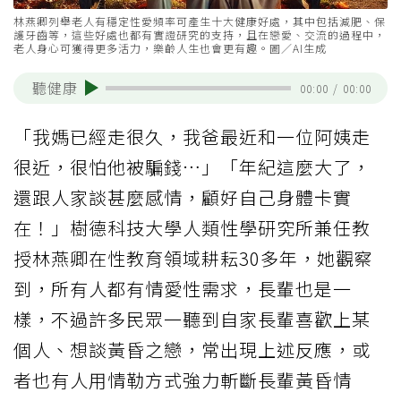
林燕卿列舉老人有穩定性愛頻率可產生十大健康好處，其中包括減肥、保
護牙齒等，這些好處也都有實證研究的支持，且在戀愛、交流的過程中，
老人身心可獲得更多活力，樂齡人生也會更有趣。圖／AI生成
聽健康
00:00
/
00:00
「我媽已經走很久，我爸最近和一位阿姨走
很近，很怕他被騙錢…」「年紀這麼大了，
還跟人家談甚麼感情，顧好自己身體卡實
在！」樹德科技大學人類性學研究所兼任教
授林燕卿在性教育領域耕耘30多年，她觀察
到，所有人都有情愛性需求，長輩也是一
樣，不過許多民眾一聽到自家長輩喜歡上某
個人、想談黃昏之戀，常出現上述反應，或
者也有人用情勒方式強力斬斷長輩黃昏情