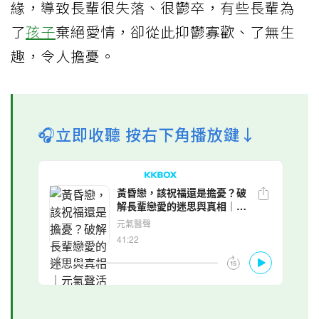
緣，導致長輩很失落、很鬱卒，有些長輩為
了
孩子
棄絕愛情，卻從此抑鬱寡歡、了無生
趣，令人擔憂。
🎧立即收聽 按右下角播放鍵↓