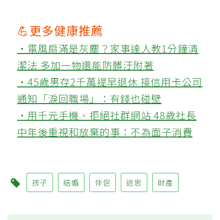
💪更多健康推薦
‧電風扇滿是灰塵？家事達人教1分鐘清
潔法 多加一物還能防髒汙附著
‧45歲男存2千萬提早退休 接信用卡公司
通知「淚回職場」：有錢也碰壁
‧用千元手機、拒絕社群網站 48歲社長
中年後重視和放棄的事：不為面子消費
孩子
結婚
伴侶
迷思
財產