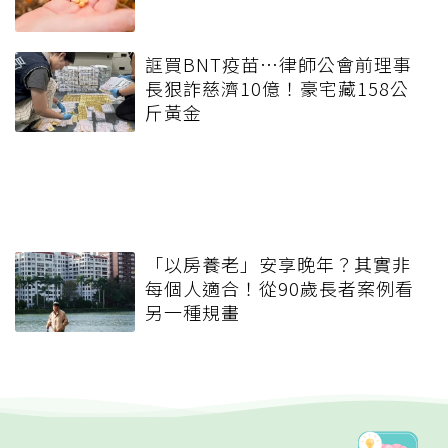
誆買BNT疫苗…律師公會前理事
長狠詐慈濟10億！豪宅藏158公
斤黃金
「以房養老」安享晚年？其實非
每個人適合！從90歲長者案例看
另一種規畫