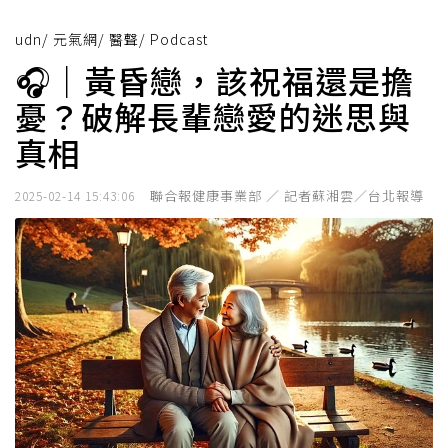
udn
/
元氣網
/
醫聲
/
Podcast
🎧｜黃昏戀，該祝福還是擔
憂？破解長輩戀愛的迷思與
真相
聯合報健康事業部 ／ 記者蘇湘雲／台北報導
2025-02-14 15:43:06