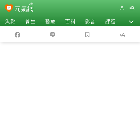
焦點
養生
醫療
百科
影音
課程
退休