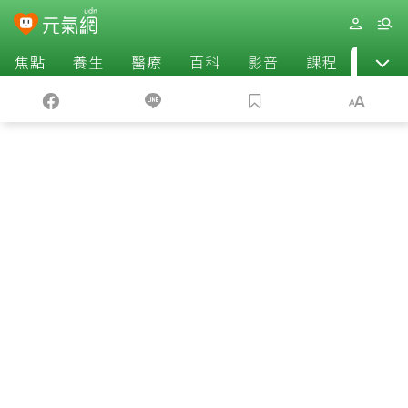
焦點
養生
醫療
百科
影音
課程
退休