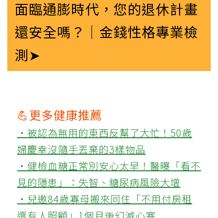
面臨通膨時代，您的退休計畫
還安全嗎？｜金錢性格專業檢
測➤
💪更多健康推薦
‧被認為無用的東西反幫了大忙！50歲
婦慶幸沒隨手丟棄的3樣物品
‧健檢血糖正常別安心太早！醫曝「看不
見的隱患」：失智、糖尿病風險大增
‧兒邀84歲寡母搬來同住「不用付房租
還有人照顧」1個月後幻滅心寒