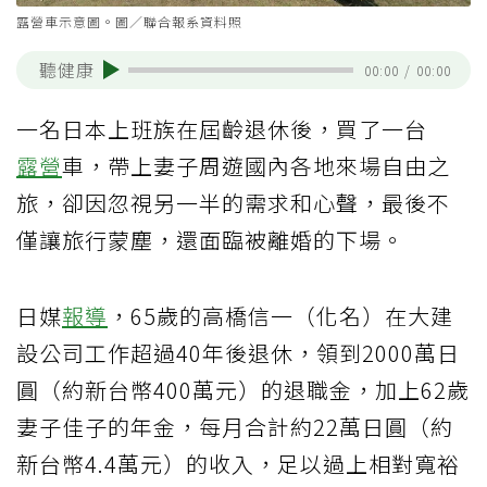
露營車示意圖。圖／聯合報系資料照
聽健康
00:00
/
00:00
一名日本上班族在屆齡退休後，買了一台
露營
車，帶上妻子周遊國內各地來場自由之
旅，卻因忽視另一半的需求和心聲，最後不
僅讓旅行蒙塵，還面臨被離婚的下場。
日媒
報導
，65歲的高橋信一（化名）在大建
設公司工作超過40年後退休，領到2000萬日
圓（約新台幣400萬元）的退職金，加上62歲
妻子佳子的年金，每月合計約22萬日圓（約
新台幣4.4萬元）的收入，足以過上相對寬裕