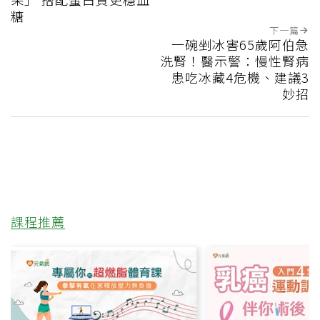
糖
下一篇
一碗剉冰害65歲阿伯急
洗腎！醫示警：慢性腎病
患吃冰藏4危機、建議3
妙招
課程推薦