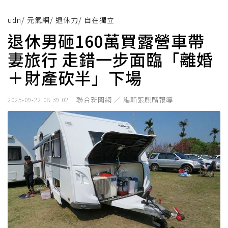
udn
/
元氣網
/
退休力
/
自在獨立
退休男砸160萬買露營車帶
妻旅行 走錯一步面臨「離婚
＋財產砍半」下場
聯合新聞網 ／ 編輯張麒麟報導
2025-09-22 08:39:02