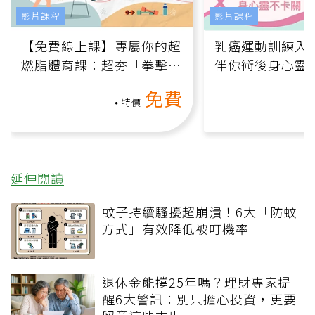
影片課程
影片課程
【免費線上課】專屬你的超
乳癌運動訓練入門
燃脂體育課：超夯「拳擊有
伴你術後身心靈
氧」高壓族在家釋放壓力無
上影音課）
免費
負擔
特價
延伸閱讀
蚊子持續騷擾超崩潰！6大「防蚊
方式」有效降低被叮機率
退休金能撐25年嗎？理財專家提
醒6大警訊：別只擔心投資，更要