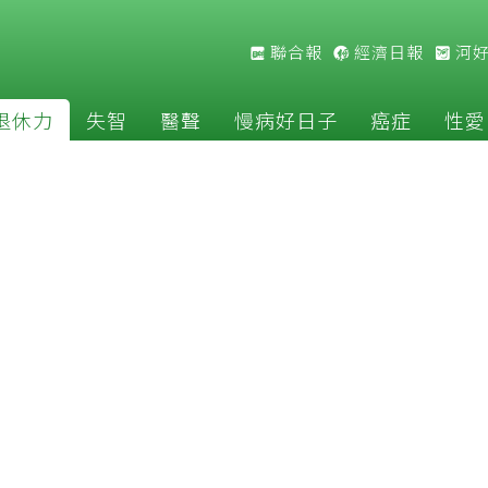
聯合報
經濟日報
河
退休力
失智
醫聲
慢病好日子
癌症
性愛