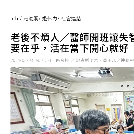
udn
/
元氣網
/
退休力
/
社會連結
老後不煩人／醫師開班讓失
要在乎，活在當下開心就好
2024-08-03 09:01:54
聯合報 ／ 記者劉明岩、黃于凡／連線