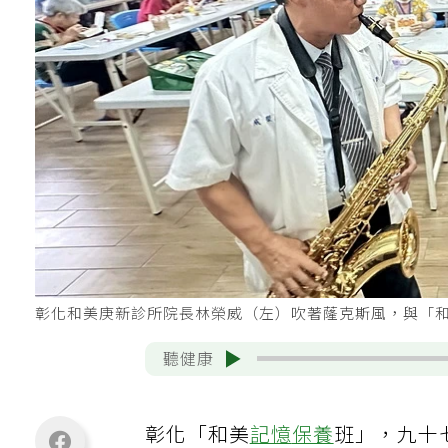
彰化和美庚新診所院長林榮威（左）吹著蕯克斯風，與「
聽健康
彰化「和美
記憶
保養
班」，九十