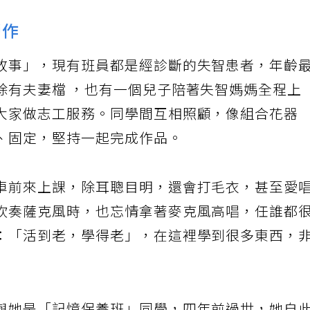
勞作
故事」，現有班員都是經診斷的失智患者，年齡
除有夫妻檔 ，也有一個兒子陪著失智媽媽全程上
大家做志工服務。同學間互相照顧，像組合花器
、固定，堅持一起完成作品。
車前來上課，除耳聰目明，還會打毛衣，甚至愛
吹奏薩克風時，也忘情拿著麥克風高唱，任誰都
：「活到老，學得老」，在這裡學到很多東西，