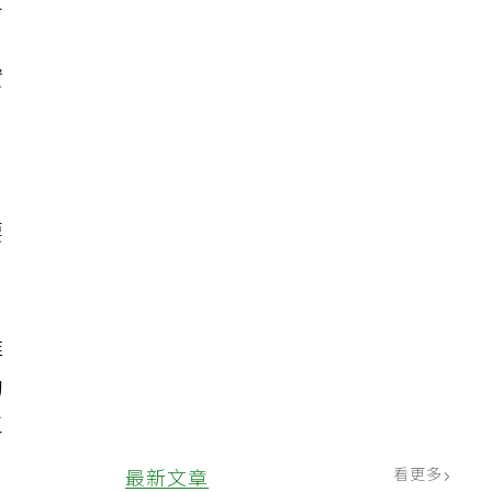
家
，
實
要
唯
動
工
看更多
最新文章