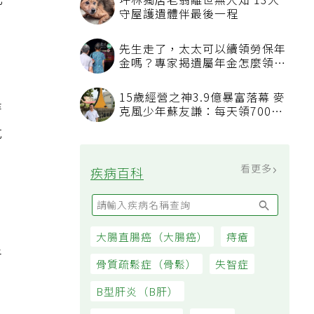
此
坪林獨居老翁離世無人知 13犬
守屋護遺體伴最後一程
先生走了，太太可以續領勞保年
金嗎？專家揭遺屬年金怎麼領，
看順位還要看資格
15歲經營之神3.9億暴富落幕 麥
時
克風少年蘇友謙：每天領700元
過日子
危
看更多
疾病百科
，
大腸直腸癌（大腸癌）
痔瘡
者
骨質疏鬆症（骨鬆）
失智症
B型肝炎（B肝）