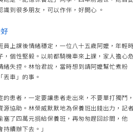
與她是「記憶保養班」同學，四年前過世，她自
認識到很多朋友，可以作伴，好開心 。
變好
班員上課後情緒穩定，一位八十五歲阿嬤，年輕
子，個性堅毅。以前都騎機車來上課，家人擔心
情緒失控。林怡君說，當時想到請阿嬤幫忙煮粉
「丟車」的事。
症的患者，一定要讓患者走出來，不要單打獨鬥
資源協助。林榮威默默地為保養班出錢出力，記
偷塞了四萬元捐給保養班，再匆匆趕回診間，他