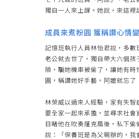
七十九歲的班員「阿蕊」，老公
獨自一人來上課。她說，來這裡
成員來煮粉圓 獲稱讚心情
記憶班執行人員林怡君說，多數
老公就去世了，獨自帶大六個孩
險，騙她機車被偷了，讓她有時
圓，稱讚她好手藝，阿嬤就忘了
林榮威以過來人經驗，家有失智
要全家一起來承擔，並尋求社會
目睹他在吹奏蕯克風後，私下偷