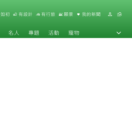
好如初
有設計
有行旅
願景
我的新聞
名人
專題
活動
寵物