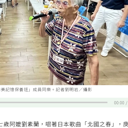
和美記憶保養班」成員同樂。記者劉明岩／攝影
00:00
七歲阿嬤劉素蘭，唱著日本歌曲「北國之春」，