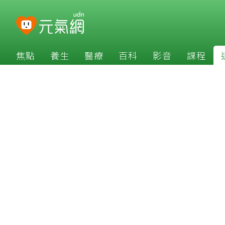
焦點
養生
醫療
百科
影音
課程