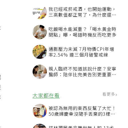
我已經戒菸戒酒，也開始運動，
三高數值都正常了，為什麼還不
能停藥？
最
吃飯喝水能減重？「喝水黃金時
間點」曝，喝錯時機反而吃更多
通膨壓力未減 7月物價CPI年增
率2.54% 連三個月破警戒線
親人臨終不知道該說什麼？安寧
醫師：陪伴比完美告別更重要，
唱
4句話值得及早說出口
很
看更多
大家都在看
非
被認為無用的東西反幫了大忙！
50歲婦慶幸沒隨手丟棄的3樣物
品