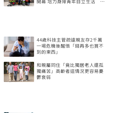
開幕 培力身障青年自立生活 攜
手打造共融友善社區
44歲科技主管疏遠親友存2千萬
一場危機後醒悟「錢再多也買不
到的東西」
和親屬同住「竟比獨居老人還孤
獨痛苦」高齡者這情況更容易憂
鬱衰弱