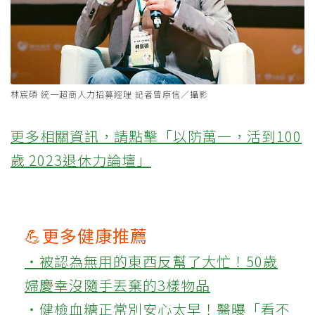
林宸碩 統一超商人力招募經理 記者曾原信／攝影
更多相關資訊，請點擊「以防萬一，活到100
歲 2023退休力論壇」
💪更多健康推薦
‧被認為無用的東西反幫了大忙！50歲
婦慶幸沒隨手丟棄的3樣物品
‧健檢血糖正常別安心太早！醫曝「看不