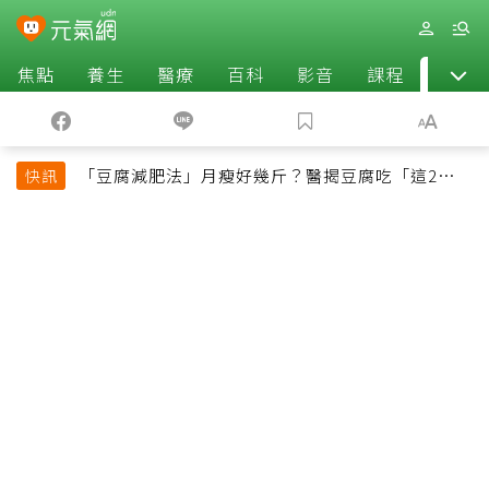
焦點
養生
醫療
百科
影音
課程
退休
「豆腐減肥法」月瘦好幾斤？醫揭豆腐吃「這2種最
快訊
好」，消脹氣有妙招