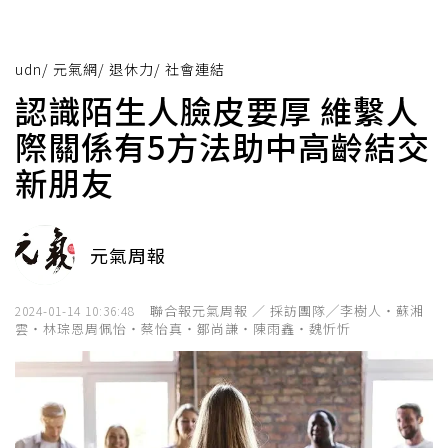
udn
/
元氣網
/
退休力
/
社會連結
認識陌生人臉皮要厚 維繫人
際關係有5方法助中高齡結交
新朋友
元氣周報
聯合報元氣周報 ／ 採訪團隊╱李樹人‧蘇湘
2024-01-14 10:36:48
雲‧林琮恩周佩怡‧蔡怡真‧鄒尚謙‧陳雨鑫‧魏忻忻