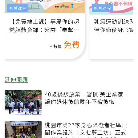
影片課程
影片課程
【免費線上課】專屬你的超
乳癌運動訓練入門
燃脂體育課：超夯「拳擊有
伴你術後身心靈
氧」高壓族在家釋放壓力無
上影音課）
免費
負擔
特價
延伸閱讀
40歲後該放棄一習慣 美企業家：
讓你退休後的晚年不會後悔
桃園市第27家身心障礙者社區日
間作業設施「文七夢工坊」正式