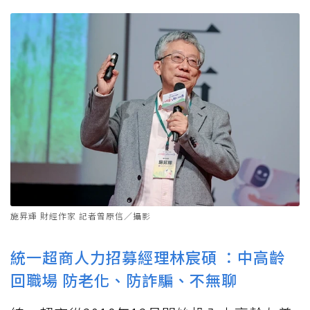
施昇輝 財經作家 記者曾原信／攝影
統一超商人力招募經理林宸碩 ：中高齡
回職場 防老化、防詐騙、不無聊