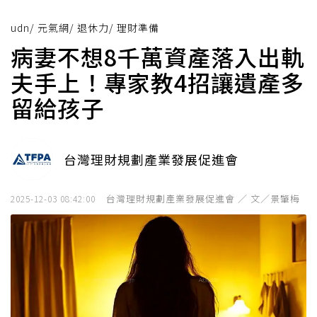
udn
/
元氣網
/
退休力
/
理財準備
病妻不想8千萬資產落入出軌
夫手上！專家教4招讓遺產多
留給孩子
台灣理財規劃產業發展促進會
台灣理財規劃產業發展促進會 ／ 文／景肇梅
2025-12-03 08:42:00