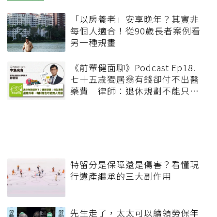
「以房養老」安享晚年？其實非
每個人適合！從90歲長者案例看
另一種規畫
《前輩健面聊》Podcast Ep18.
七十五歲獨居翁有錢卻付不出醫
藥費 律師：退休規劃不能只有
錢，更要布局「人」與「機制」
特留分是保障還是傷害？看懂現
行遺產繼承的三大副作用
先生走了，太太可以續領勞保年