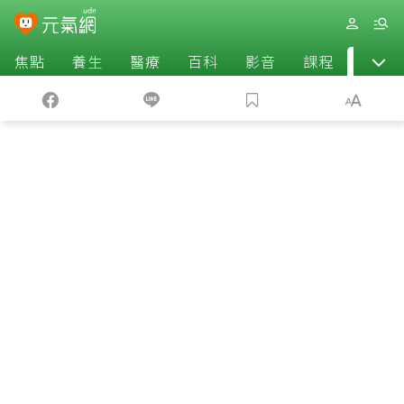
焦點
養生
醫療
百科
影音
課程
退休