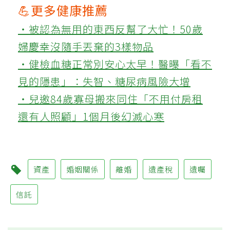
💪更多健康推薦
‧被認為無用的東西反幫了大忙！50歲
婦慶幸沒隨手丟棄的3樣物品
‧健檢血糖正常別安心太早！醫曝「看不
見的隱患」：失智、糖尿病風險大增
‧兒邀84歲寡母搬來同住「不用付房租
還有人照顧」1個月後幻滅心寒
資產
婚姻關係
離婚
遺產稅
遺囑
信託