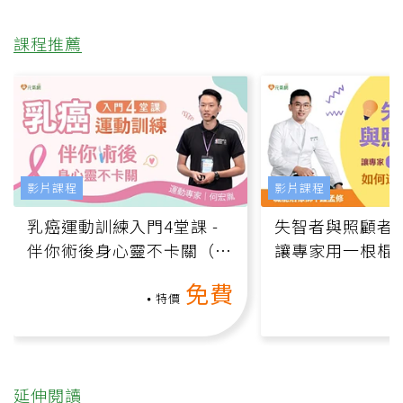
課程推薦
影片課程
影片課程
乳癌運動訓練入門4堂課 -
失智者與照顧者
伴你術後身心靈不卡關（線
讓專家用一根棍
上影音課）
何逆轉退化大腦
免費
課）
特價
延伸閱讀