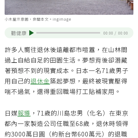
小木屋示意圖，非關本文。ingimage
聽健康
00:00
/
00:00
許多人嚮往退休後遠離都市喧囂，在山林間
過上自給自足的田園生活。夢想背後卻潛藏
著預想不到的現實成本。日本一名71歲男子
用自己的
退休金
築起夢想，最終被現實壓得
喘不過氣，還得重回職場打工貼補家用。
日媒
報導
，71歲的川島忠男（化名）在東京
都內一家製造公司任職至68歲，退休時領得
約3000萬日圓（約新台幣600萬元）的退職