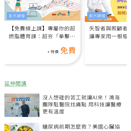
影片課程
影片課程
【免費線上課】專屬你的超
失智者與照顧者
燃脂體育課：超夯「拳擊有
讓專家用一根棍
氧」高壓族在家釋放壓力無
何逆轉退化大腦
免費
負擔
課）
特價
延伸閱讀
沒人想碰的苦工就讓AI來！鴻海
團隊駐醫院找痛點 用科技讓醫療
更有溫度
糖尿病前期怎麼救？美國心臟協