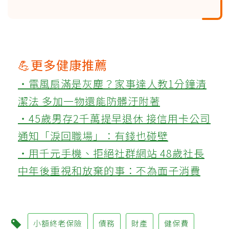
💪更多健康推薦
‧電風扇滿是灰塵？家事達人教1分鐘清
潔法 多加一物還能防髒汙附著
‧45歲男存2千萬提早退休 接信用卡公司
通知「淚回職場」：有錢也碰壁
‧用千元手機、拒絕社群網站 48歲社長
中年後重視和放棄的事：不為面子消費
小額終老保險
債務
財產
健保費