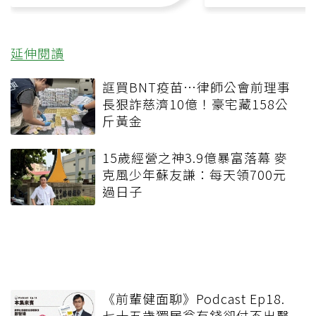
延伸閱讀
誆買BNT疫苗…律師公會前理事
長狠詐慈濟10億！豪宅藏158公
斤黃金
15歲經營之神3.9億暴富落幕 麥
克風少年蘇友謙：每天領700元
過日子
《前輩健面聊》Podcast Ep18.
七十五歲獨居翁有錢卻付不出醫