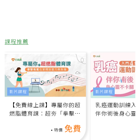
課程推薦
影片課程
影片課程
【免費線上課】專屬你的超
乳癌運動訓練入門
燃脂體育課：超夯「拳擊有
伴你術後身心靈
氧」高壓族在家釋放壓力無
上影音課）
免費
負擔
特價