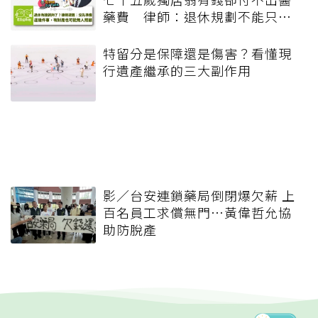
藥費 律師：退休規劃不能只有
錢，更要布局「人」與「機制」
特留分是保障還是傷害？看懂現
行遺產繼承的三大副作用
影／台安連鎖藥局倒閉爆欠薪 上
百名員工求償無門…黃偉哲允協
助防脫產