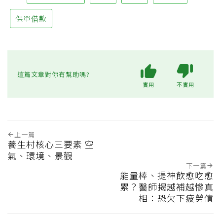
保單借款
這篇文章對你有幫助嗎?
實用
不實用
上一篇
養生村核心三要素 空
氣、環境、景觀
下一篇
能量棒、提神飲愈吃愈
累？醫師揭越補越慘真
相：恐欠下疲勞債