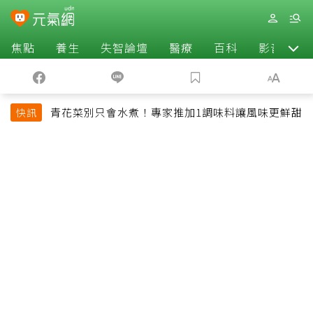
焦點
養生
失智論壇
醫療
百科
影音
青花菜別只會水煮！專家推加1調味料讓風味更鮮甜
快訊