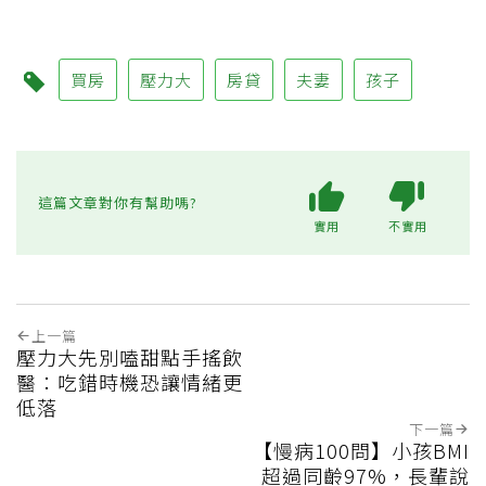
買房
壓力大
房貸
夫妻
孩子
這篇文章對你有幫助嗎?
實用
不實用
上一篇
壓力大先別嗑甜點手搖飲
醫：吃錯時機恐讓情緒更
低落
下一篇
【慢病100問】小孩BMI
超過同齡97%，長輩說