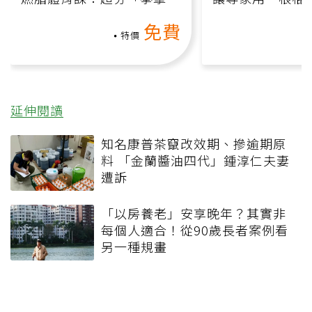
氧」高壓族在家釋放壓力無
何逆轉退化大腦
免費
負擔
課）
特價
延伸閱讀
知名康普茶竄改效期、摻逾期原
料 「金蘭醬油四代」鍾淳仁夫妻
遭訴
「以房養老」安享晚年？其實非
每個人適合！從90歲長者案例看
另一種規畫