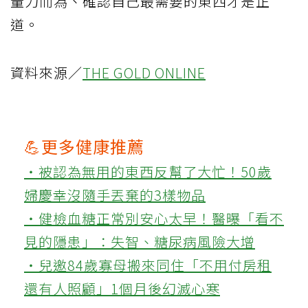
量力而為、確認自己最需要的東西才是正
道。
資料來源／
THE GOLD ONLINE
💪更多健康推薦
‧被認為無用的東西反幫了大忙！50歲
婦慶幸沒隨手丟棄的3樣物品
‧健檢血糖正常別安心太早！醫曝「看不
見的隱患」：失智、糖尿病風險大增
‧兒邀84歲寡母搬來同住「不用付房租
還有人照顧」1個月後幻滅心寒