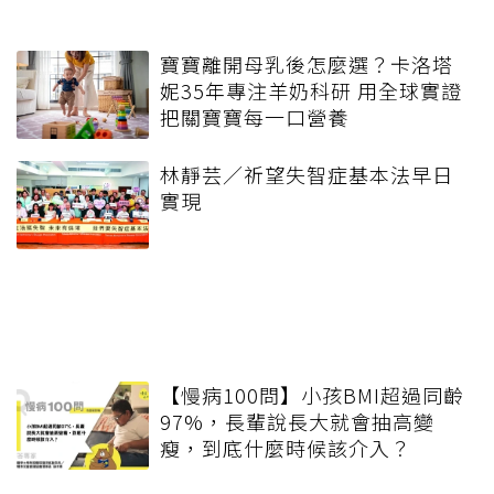
寶寶離開母乳後怎麼選？卡洛塔
妮35年專注羊奶科研 用全球實證
把關寶寶每一口營養
林靜芸／祈望失智症基本法早日
實現
【慢病100問】小孩BMI超過同齡
97%，長輩說長大就會抽高變
瘦，到底什麼時候該介入？