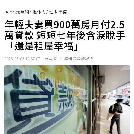
udn
/
元氣網
/
退休力
/
理財準備
年輕夫妻買900萬房月付2.5
萬貸款 短短七年後含淚脫手
「還是租屋幸福」
元氣網 ／ 編輯張麒麟報導
2025-05-03 12:37:07