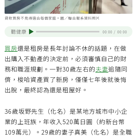
貸款買房不見得適合每個家庭。圖／聯合報系資料照片
聽健康
00:00
/
00:00
買房
還是租房是長年討論不休的話題，在做
出購入不動產的決定前，必須審慎自己的財
務和職涯規劃。一對30歲左右的
夫妻
追隨同
儕，梭哈資產買了新房，僅僅七年後就後悔
出脫，最終認為還是租屋好。
36歲坂野先生（化名）是某地方城市中小企
業的上班族，年收入520萬日圓（約新台幣
109萬元）。29歲的妻子真美（化名）是全職