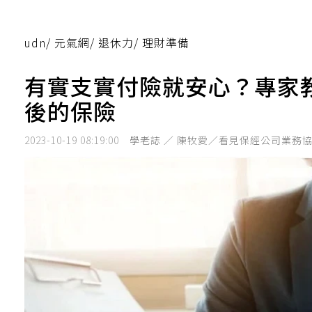
udn
/
元氣網
/
退休力
/
理財準備
有實支實付險就安心？專家
後的保險
2023-10-19 08:19:00
學老誌 ／ 陳牧愛／看見保經公司業務