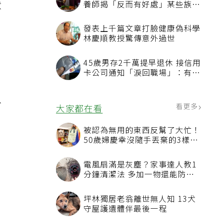
意
養師揭「反而有好處」某些族群
才要禁
，
發表上千篇文章打臉健康偽科學
林慶順教授驚傳意外過世
45歲男存2千萬提早退休 接信用
卡公司通知「淚回職場」：有錢
也碰壁
以
看更多
大家都在看
被認為無用的東西反幫了大忙！
50歲婦慶幸沒隨手丟棄的3樣物
品
電風扇滿是灰塵？家事達人教1
分鐘清潔法 多加一物還能防髒
汙附著
坪林獨居老翁離世無人知 13犬
守屋護遺體伴最後一程
術