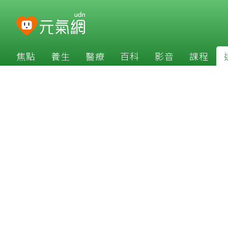
焦點
養生
醫療
百科
影音
課程