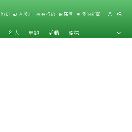
好如初
有設計
有行旅
願景
我的新聞
名人
專題
活動
寵物