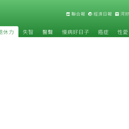
聯合報
經濟日報
河
退休力
失智
醫聲
慢病好日子
癌症
性愛