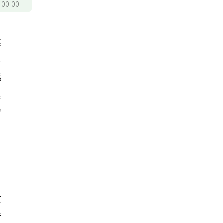
/
00:00
健
年
越
與
的
收
措