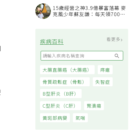
15歲經營之神3.9億暴富落幕 麥
克風少年蘇友謙：每天領700元
過日子
看更多
疾病百科
因
大腸直腸癌（大腸癌）
痔瘡
來
骨質疏鬆症（骨鬆）
失智症
療
B型肝炎（B肝）
C型肝炎（C肝）
胃潰瘍
黃斑部病變
氣喘