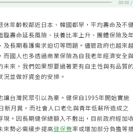
00:00
退休年齡較鄰近日本、韓國都早，平均壽命及不
面臨壽命延長風險、扶養比率上升、團體保險及
、及長期看護需求迫切等問題。儘管政府也越來
，而國人也多透過商業保險為自我老年經濟安全
的未來，我們如果想要過著更有自主性與有品質
狀況並做好資金的安排。
讓台灣民眾引以為豪。健保自1995年開始實施
術日新月異，而社會人口老化與青年低薪所造成之
浮現。因長期健保總額入不敷出，目前政府經加
未來勢必需緩步提高
健保費
率或增加部分負擔等