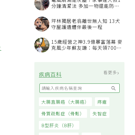
電風扇滿是灰塵？家事達人教1
分鐘清潔法 多加一物還能防髒
汙附著
坪林獨居老翁離世無人知 13犬
守屋護遺體伴最後一程
15歲經營之神3.9億暴富落幕 麥
金
克風少年蘇友謙：每天領700元
過日子
看更多
疾病百科
大腸直腸癌（大腸癌）
痔瘡
骨質疏鬆症（骨鬆）
失智症
B型肝炎（B肝）