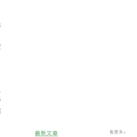
休
破
。
人
勞
選
看更多
最新文章