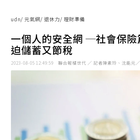
udn
/
元氣網
/
退休力
/
理財準備
一個人的安全網 ─社會保險
迫儲蓄又節稅
2023-08-05 12:49:59
聯合報橘世代 ／ 記者陳素玲、沈能元