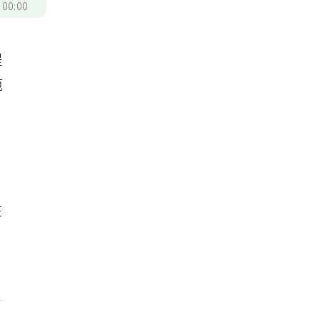
/
00:00
提
範
住