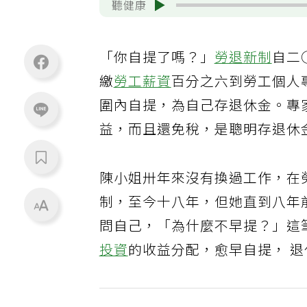
聽健康
「你自提了嗎？」
勞退新制
自二
繳
勞工
薪資
百分之六到勞工個人
圍內自提，為自己存退休金。專
益，而且還免稅，是聰明存退休
陳小姐卅年來沒有換過工作，在
制，至今十八年，但她直到八年
問自己，「為什麼不早提？」這
投資
的收益分配，愈早自提， 