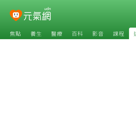
焦點
養生
醫療
百科
影音
課程