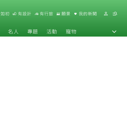
好如初
有設計
有行旅
願景
我的新聞
名人
專題
活動
寵物