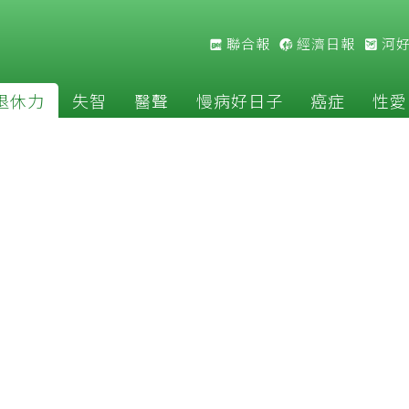
聯合報
經濟日報
河
退休力
失智
醫聲
慢病好日子
癌症
性愛