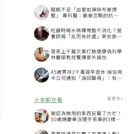
睡眠不足「血管如擰抹布被擠
壓」 專科醫：最被忽略的抗老
方法
吃飯時喝水稀釋胃酸不消化？營
養師揭「反而有好處」某些族群
才要禁
發表上千篇文章打臉健康偽科學
林慶順教授驚傳意外過世
45歲男存2千萬提早退休 接信用
卡公司通知「淚回職場」：有錢
也碰壁
看更多
大家都在看
被認為無用的東西反幫了大忙！
50歲婦慶幸沒隨手丟棄的3樣物
品