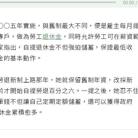
00:00
○○五年實施，與舊制最大不同，便是雇主每月
專戶，做為勞工
退休金
，同時允許勞工可在薪資
家指出，自提退休金不但強迫儲蓄，保證最低收
金的基本動作。
勞退新制上路那年，她就保留舊制年資，改採新
前才開始自提勞退百分之六。一提之後，她忍不
筆錢不但讓自己定期定額儲蓄，還可以獲得政府
退休金累積愈多。