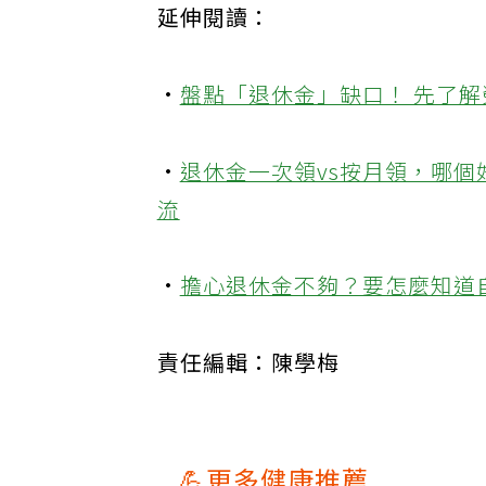
延伸閱讀：
·
盤點「退休金」缺口！ 先了
·
退休金一次領vs按月領，哪
流
·
擔心退休金不夠？要怎麼知道
責任編輯：陳學梅