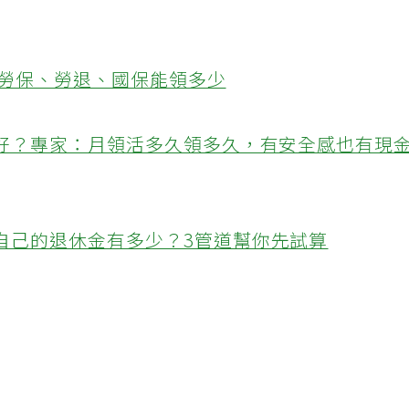
解勞保、勞退、國保能領多少
個好？專家：月領活多久領多久，有安全感也有現
自己的退休金有多少？3管道幫你先試算