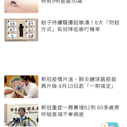
例有9例皆逾50歲
蚊子持續騷擾超崩潰！6大「防蚊
方式」有效降低被叮機率
新冠疫情升溫、肺炎鏈球菌疫苗
再升級 8月10日起「一劑搞定」
新冠重症一周暴增62例 60多歲男
呼吸衰竭不幸病逝