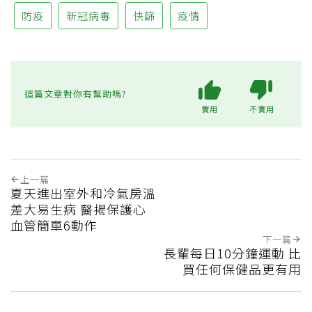
防疫
新冠病毒
快篩
疫情
這篇文章對你有幫助嗎?
實用
不實用
上一篇
夏天進出室外和冷氣房溫
差大易生病 醫揭保護心
血管簡單6動作
下一篇
長輩每日10分鐘運動 比
買任何保健品更有用