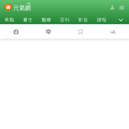
焦點
養生
醫療
百科
影音
課程
退休