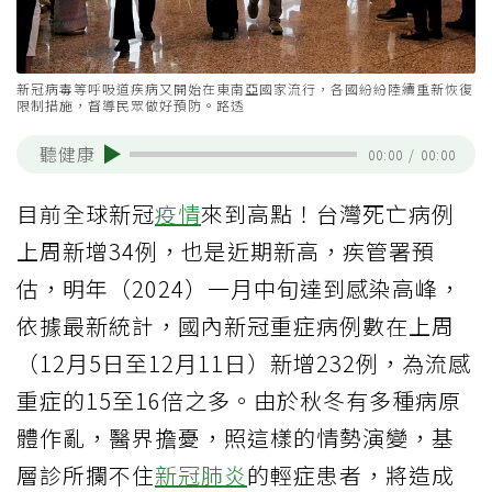
新冠病毒等呼吸道疾病又開始在東南亞國家流行，各國紛紛陸續重新恢復
限制措施，督導民眾做好預防。路透
聽健康
00:00
/
00:00
目前全球新冠
疫情
來到高點！台灣死亡病例
上周新增34例，也是近期新高，疾管署預
估，明年（2024）一月中旬達到感染高峰，
依據最新統計，國內新冠重症病例數在上周
（12月5日至12月11日）新增232例，為流感
重症的15至16倍之多。由於秋冬有多種病原
體作亂，醫界擔憂，照這樣的情勢演變，基
層診所攔不住
新冠肺炎
的輕症患者，將造成