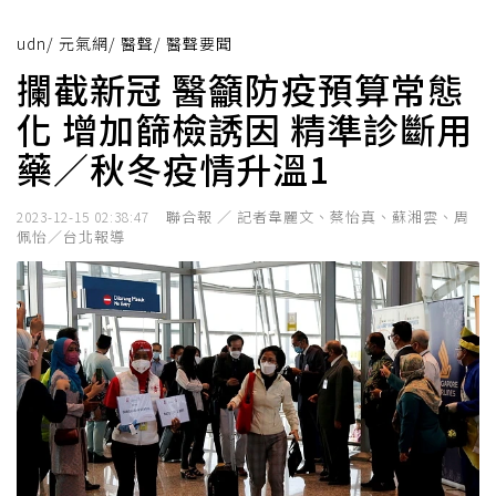
udn
/
元氣網
/
醫聲
/
醫聲要聞
攔截新冠 醫籲防疫預算常態
化 增加篩檢誘因 精準診斷用
藥／秋冬疫情升溫1
聯合報 ／ 記者韋麗文、蔡怡真、蘇湘雲、周
2023-12-15 02:38:47
佩怡／台北報導