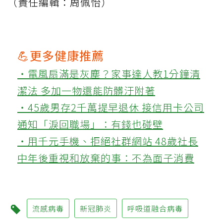
（責任編輯：周佩怡）
💪更多健康推薦
‧電風扇滿是灰塵？家事達人教1分鐘清
潔法 多加一物還能防髒汙附著
‧45歲男存2千萬提早退休 接信用卡公司
通知「淚回職場」：有錢也碰壁
‧用千元手機、拒絕社群網站 48歲社長
中年後重視和放棄的事：不為面子消費
流感病毒
新冠肺炎
呼吸道融合病毒