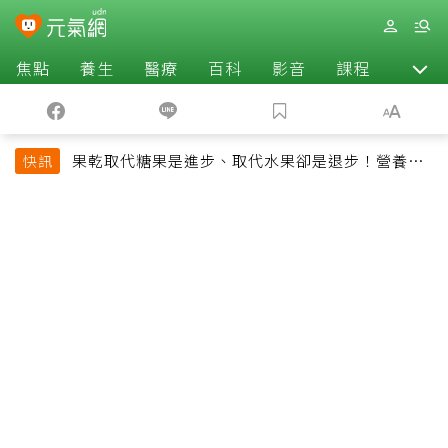
焦點
養生
醫療
百科
影音
課程
退休
果乾取代糖果是進步、取代水果卻是退步！營養師
快訊
揭果乾堅果常見健康陷阱