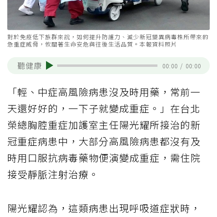
對於免疫低下族群來說，如何提升防護力、減少新冠變異病毒株所帶來的
急重症威脅，攸關著生命安危與往後生活品質。本報資料照片
聽健康
00:00
/
00:00
「輕、中症高風險病患沒及時用藥，常前一
天還好好的，一下子就變成重症。」在台北
榮總胸腔重症加護室主任陽光耀所接治的新
冠重症病患中，大部分高風險病患都沒有及
時用口服抗病毒藥物便演變成重症，需住院
接受靜脈注射治療。
陽光耀認為，這類病患出現呼吸道症狀時，