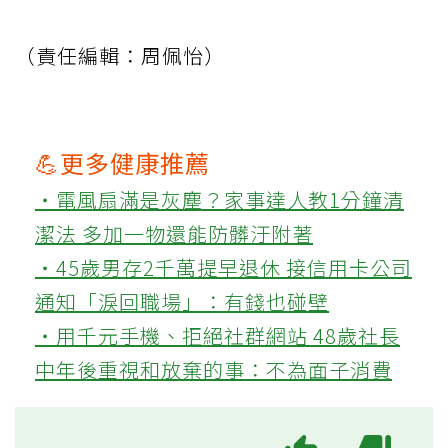
（責任編輯：周佩怡）
💪更多健康推薦
‧電風扇滿是灰塵？家事達人教1分鐘清
潔法 多加一物還能防髒汙附著
‧45歲男存2千萬提早退休 接信用卡公司
通知「淚回職場」：有錢也碰壁
‧用千元手機、拒絕社群網站 48歲社長
中年後重視和放棄的事：不為面子消費