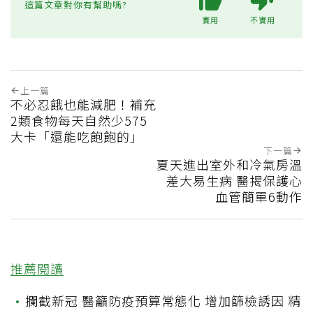
這篇文章對你有幫助嗎?
實用
不實用
上一篇
不必忍餓也能減肥！補充
2類食物每天自然少575
大卡「還能吃飽飽的」
下一篇
夏天進出室外和冷氣房溫
差大易生病 醫揭保護心
血管簡單6動作
推薦閱讀
•
攔截新冠 醫籲防疫預算常態化 增加篩檢誘因 精