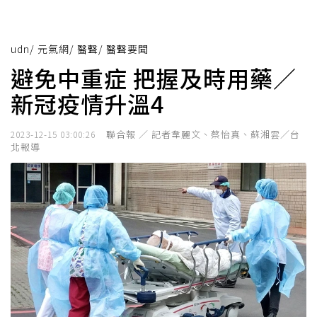
udn
/
元氣網
/
醫聲
/
醫聲要聞
避免中重症 把握及時用藥／
新冠疫情升溫4
聯合報 ／ 記者韋麗文、蔡怡真、蘇湘雲／台
2023-12-15 03:00:26
北報導