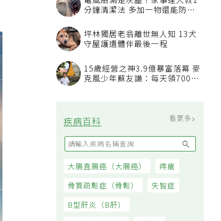
電風扇滿是灰塵？家事達人教1
分鐘清潔法 多加一物還能防髒
汙附著
坪林獨居老翁離世無人知 13犬
守屋護遺體伴最後一程
15歲經營之神3.9億暴富落幕 麥
克風少年蘇友謙：每天領700元
過日子
看更多
疾病百科
大腸直腸癌（大腸癌）
痔瘡
骨質疏鬆症（骨鬆）
失智症
B型肝炎（B肝）