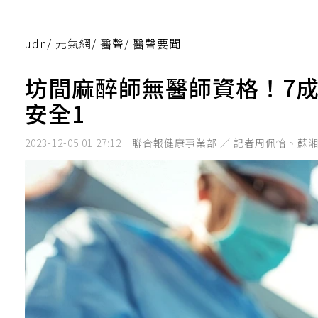
udn
/
元氣網
/
醫聲
/
醫聲要聞
坊間麻醉師無醫師資格！7
安全1
2023-12-05 01:27:12
聯合報健康事業部 ／ 記者周佩怡、蘇