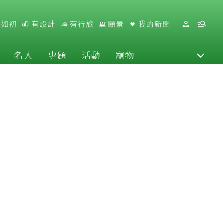
好如初
有設計
有行旅
願景
我的新聞
名人
專題
活動
寵物