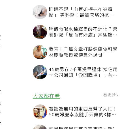
睡眠不足「血管如擰抹布被擠
壓」 專科醫：最被忽略的抗老
證
方法
吃飯時喝水稀釋胃酸不消化？營
養師揭「反而有好處」某些族群
麻
才要禁
不
發表上千篇文章打臉健康偽科學
林慶順教授驚傳意外過世
45歲男存2千萬提早退休 接信用
卡公司通知「淚回職場」：有錢
也碰壁
辦
看更多
大家都在看
過
被認為無用的東西反幫了大忙！
醫
50歲婦慶幸沒隨手丟棄的3樣物
品
提