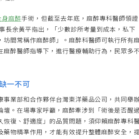
興／攝影
全身麻醉
手術，但截至去年底，麻醉專科醫師領
理事長余黃平指出，「少數診所考量到成本，私下
，坊間常稱作麻醉師」。麻醉科醫師可執行所有
在麻醉醫師指導下，進行醫療輔助行為，民眾多
缺一不可
康事業部和合作夥伴台灣東洋藥品公司，共同舉
單」論壇。在場專家呼籲，麻醉牽涉到「術後是否醒
久恢復、舒適度」的品質問題，須仰賴麻醉專科
及藥物精準作用，才能有效提升整體麻醉安全，