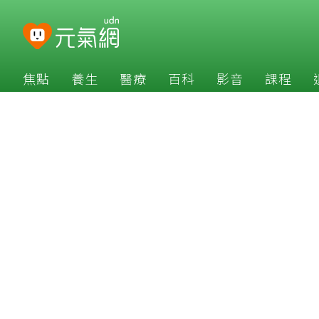
焦點
養生
醫療
百科
影音
課程