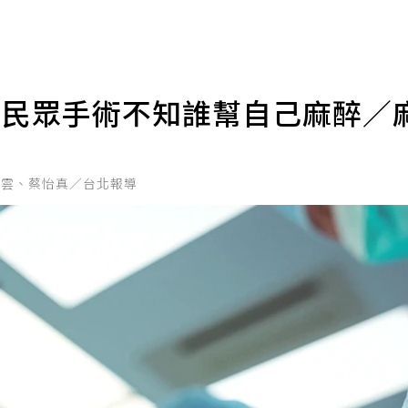
成民眾手術不知誰幫自己麻醉／
湘雲、蔡怡真／台北報導