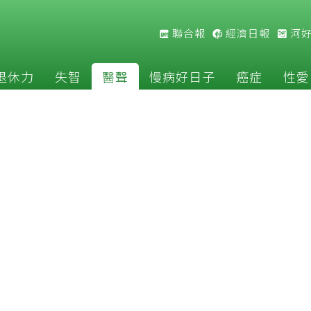
聯合報
經濟日報
河
退休力
失智
醫聲
慢病好日子
癌症
性愛