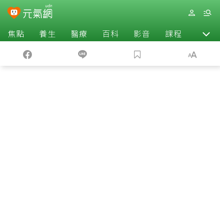
焦點
養生
醫療
百科
影音
課程
退休