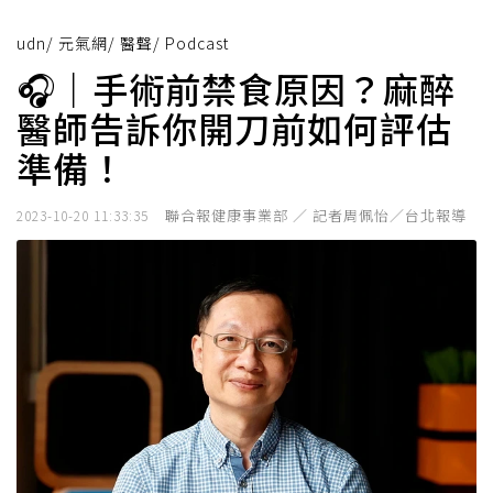
udn
/
元氣網
/
醫聲
/
Podcast
🎧｜手術前禁食原因？麻醉
醫師告訴你開刀前如何評估
準備！
聯合報健康事業部 ／ 記者周佩怡／台北報導
2023-10-20 11:33:35