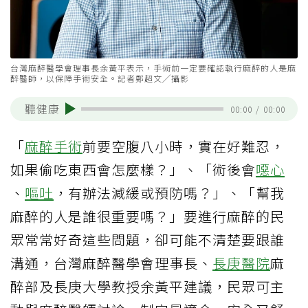
台灣麻醉醫學會理事長余黃平表示，手術前一定要確認執行麻醉的人是麻
醉醫師，以保障手術安全。記者鄭超文╱攝影
聽健康
00:00
/
00:00
「
麻醉
手術
前要空腹八小時，實在好難忍，
如果偷吃東西會怎麼樣？」、「術後會
噁心
、
嘔吐
，有辦法減緩或預防嗎？」、「幫我
麻醉的人是誰很重要嗎？」要進行麻醉的民
眾常常好奇這些問題，卻可能不清楚要跟誰
溝通，台灣麻醉醫學會理事長、
長庚醫院
麻
醉部及長庚大學教授余黃平建議，民眾可主