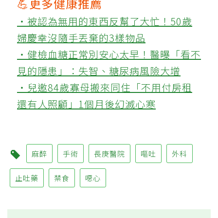
💪更多健康推薦
‧被認為無用的東西反幫了大忙！50歲
婦慶幸沒隨手丟棄的3樣物品
‧健檢血糖正常別安心太早！醫曝「看不
見的隱患」：失智、糖尿病風險大增
‧兒邀84歲寡母搬來同住「不用付房租
還有人照顧」1個月後幻滅心寒
麻醉
手術
長庚醫院
嘔吐
外科
止吐藥
禁食
噁心