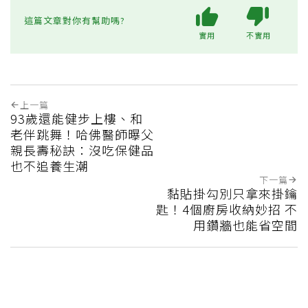
這篇文章對你有幫助嗎?
實用
不實用
上一篇
93歲還能健步上樓、和
老伴跳舞！哈佛醫師曝父
親長壽秘訣：沒吃保健品
也不追養生潮
下一篇
黏貼掛勾別只拿來掛鑰
匙！4個廚房收納妙招 不
用鑽牆也能省空間