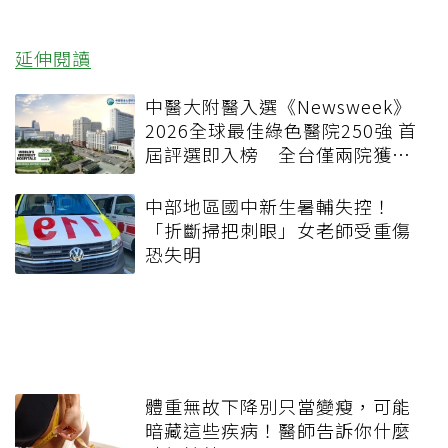
延伸閱讀
中醫大附醫入選《Newsweek》
2026全球最佳綠色醫院250強 首
屆評選即入榜 全台僅兩院獲
選 四葉績效指標居台灣最佳
中部地區國中新生暑輔失控！
「折斷掃把刺眼」女老師受重傷
恐失明
體重無故下降別只當變瘦，可能
暗藏這些疾病！醫師告訴你什麼