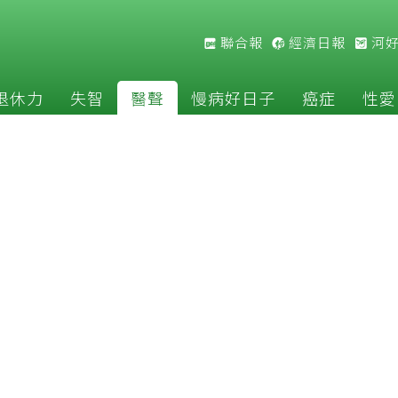
聯合報
經濟日報
河
退休力
失智
醫聲
慢病好日子
癌症
性愛