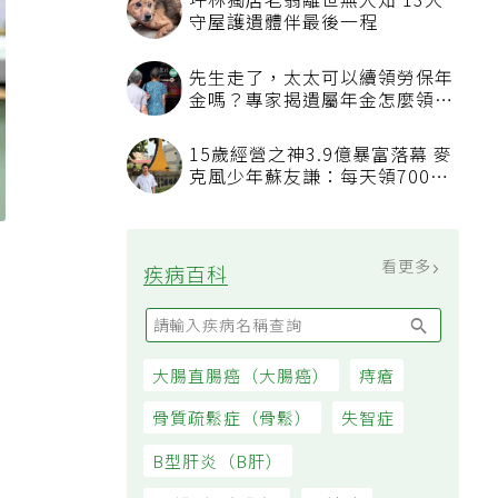
坪林獨居老翁離世無人知 13犬
守屋護遺體伴最後一程
先生走了，太太可以續領勞保年
金嗎？專家揭遺屬年金怎麼領，
看順位還要看資格
15歲經營之神3.9億暴富落幕 麥
克風少年蘇友謙：每天領700元
過日子
看更多
疾病百科
大腸直腸癌（大腸癌）
痔瘡
骨質疏鬆症（骨鬆）
失智症
B型肝炎（B肝）