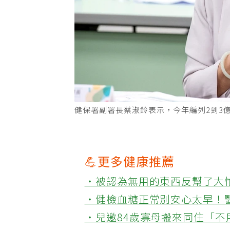
健保署副署長蔡淑鈴表示，今年編列2到3
💪更多健康推薦
‧被認為無用的東西反幫了大
‧健檢血糖正常別安心太早！
‧兒邀84歲寡母搬來同住「