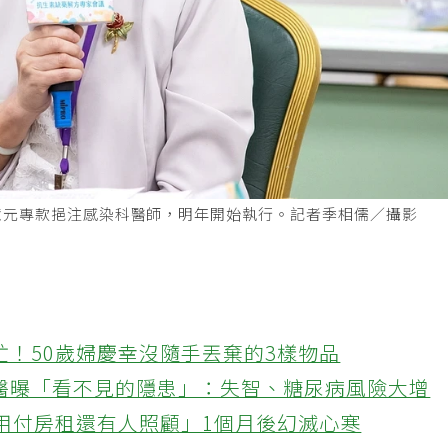
億元專款挹注感染科醫師，明年開始執行。記者季相儒／攝影
忙！50歲婦慶幸沒隨手丟棄的3樣物品
醫曝「看不見的隱患」：失智、糖尿病風險大增
不用付房租還有人照顧」1個月後幻滅心寒