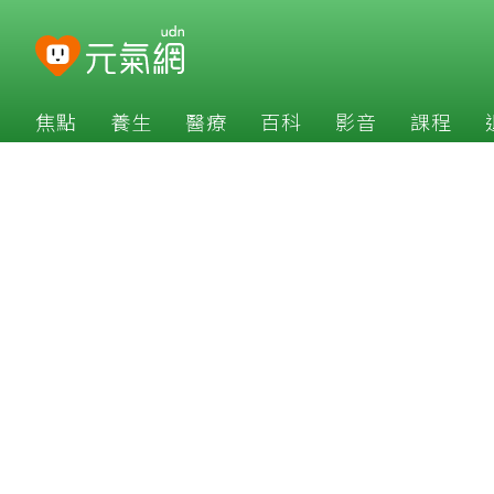
焦點
養生
醫療
百科
影音
課程