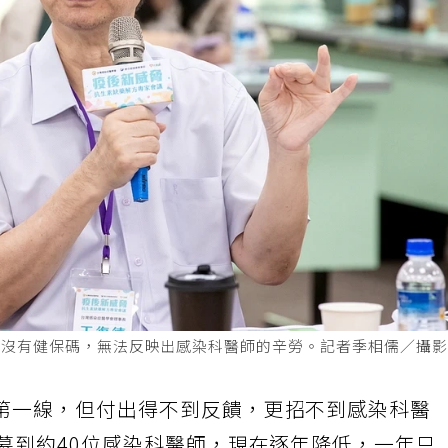
控沒有健保碼，無法反映出感染科醫師的辛勞。記者季相儒／攝
第一線，但付出得不到反饋，更招不到感染科醫