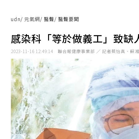
udn
/
元氣網
/
醫聲
/
醫聲要聞
感染科「等於做義工」致缺人
2023-11-16 12:49:14
聯合報健康事業部 ／ 記者蔡怡真、蘇