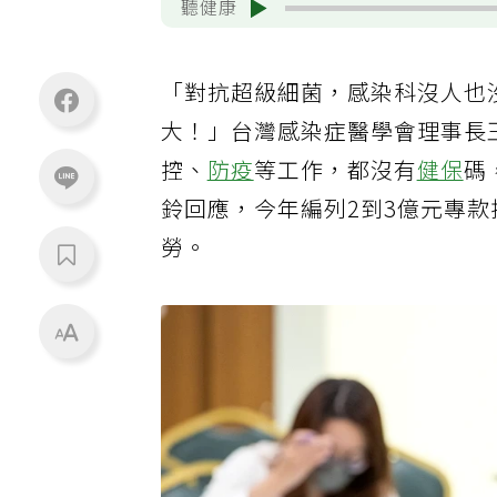
聽健康
「對抗超級細菌，感染科沒人也
大！」台灣感染症醫學會理事長
控、
防疫
等工作，都沒有
健保
碼
鈴回應，今年編列2到3億元專
勞。