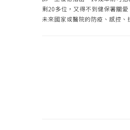
師，王復德指出，10幾年前可招
剩20多位，又得不到健保署關
未來國家或醫院的防疫、感控、