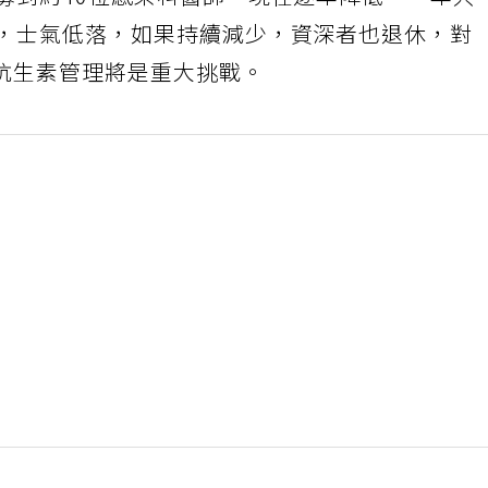
募到約40位感染科醫師，現在逐年降低，一年只
愛，士氣低落，如果持續減少，資深者也退休，對
抗生素管理將是重大挑戰。