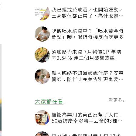
商
我已經戒菸戒酒，也開始運動，
三高數值都正常了，為什麼還不
能停藥？
吃飯喝水能減重？「喝水黃金時
間點」曝，喝錯時機反而吃更多
通膨壓力未減 7月物價CPI年增
率2.54% 連三個月破警戒線
親人臨終不知道該說什麼？安寧
醫師：陪伴比完美告別更重要，
4句話值得及早說出口
看更多
大家都在看
被認為無用的東西反幫了大忙！
50歲婦慶幸沒隨手丟棄的3樣物
品