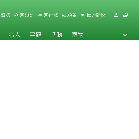
好如初
有設計
有行旅
願景
我的新聞
名人
專題
活動
寵物