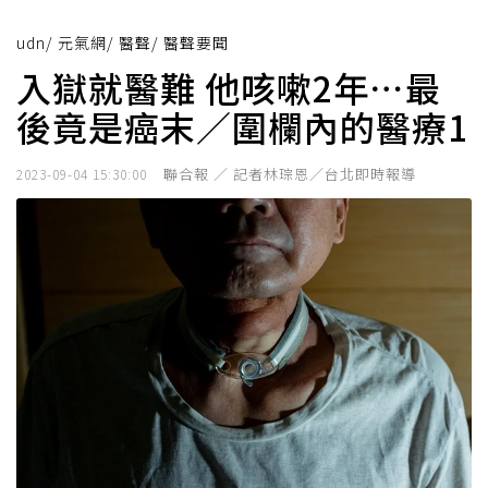
udn
/
元氣網
/
醫聲
/
醫聲要聞
入獄就醫難 他咳嗽2年⋯最
後竟是癌末／圍欄內的醫療1
聯合報 ／ 記者林琮恩／台北即時報導
2023-09-04 15:30:00