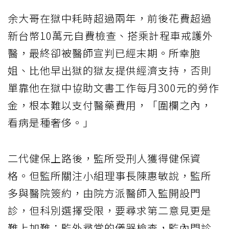
余大哥在獄中耗時超過兩年，前後花費超過
新台幣10萬元自費檢查、搭乘計程車戒護外
醫，最終卻被醫師宣判已經末期。所幸胞
姐、比他早出獄的獄友提供經濟支持，否則
單靠他在獄中協助文書工作每月300元的勞作
金，根本難以支付醫藥費用，「圍欄之內，
看病是種奢侈。」
二代健保上路後，監所受刑人獲得健保資
格。但監所關注小組理事長陳惠敏說，監所
多與醫院簽約，由院方派醫師入監開設門
診，但科別選擇受限，要尋求第二意見更是
難上加難；監外尋常的儀器檢查，監內門診