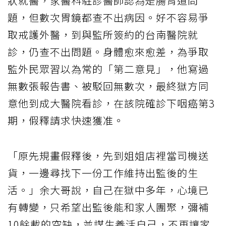
狀就醫，家醫科駐診醫師認為是腸胃道問
題，但數次胃鏡都查不出病因。好不容易爭
取戒護外醫，到與監所簽約的台南醫院就
診，仍查不出問題。身體愈來愈差，為爭取
監外民眾習以為常的「第二意見」，他寫過
無數張報告書、被駁回無數次，最終獄方同
意他到成大醫院看診，在該院確診下咽癌第3
期，假釋請求快速獲准。
「原先規畫假釋後，先到姐姐店裡當司機送
貨，一邊尋找下一份工作維持出監後的生
活。」余大哥說，自己在獄中多年，心境已
有轉變，只希望出監後能和家人團聚，彌補
10餘載的空缺，並謀生養活自己，不再讓家