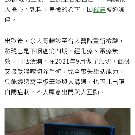
人擔心。孰料，卑微的希望，因
罹癌
被迫喊
停。
出獄後，余大哥轉診至台大醫院重新檢驗，
發現已是下咽癌第四期，經化療、電療無
效，口咽潰爛，在2021年9月做了氣切，此後
又接受喉嚨切除手術，完全喪失說話能力，
只能透過寫字板筆談與人溝通，也因此出現
自閉症狀，不太願意出門與人互動。