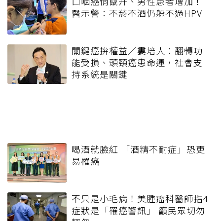
口咽癌悄竄升、男性患者增加！
醫示警：不菸不酒仍躲不過HPV
關鍵癌拚權益／婁培人：翻轉功
能受損、頭頸癌患命運，社會支
持系統是關鍵
喝酒就臉紅 「酒精不耐症」恐更
易罹癌
不只是小毛病！美腫瘤科醫師指4
症狀是「罹癌警訊」 籲民眾切勿