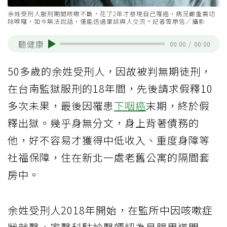
余姓受刑人服刑期間咳嗽不斷，花了2年才發現自己罹癌，病況嚴重需切
除喉嚨，如今無法說話，僅能透過筆談與人交流。記者曾原信／攝影
聽健康
00:00
/
00:00
50多歲的余姓受刑人，因故被判無期徒刑，
在台南監獄服刑的18年間，先後請求假釋10
多次未果，最後因罹患
下咽癌
末期，終於假
釋出獄。幾乎身無分文，身上背著債務的
他，好不容易才獲得中低收入、重度身障等
社福保障，住在新北一處老舊公寓的隔間套
房中。
余姓受刑人2018年開始，在監所中因咳嗽症