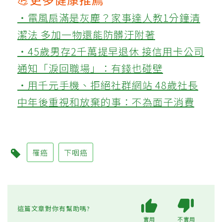
‧電風扇滿是灰塵？家事達人教1分鐘清
潔法 多加一物還能防髒汙附著
‧45歲男存2千萬提早退休 接信用卡公司
通知「淚回職場」：有錢也碰壁
‧用千元手機、拒絕社群網站 48歲社長
中年後重視和放棄的事：不為面子消費
罹癌
下咽癌
這篇文章對你有幫助嗎?
實用
不實用