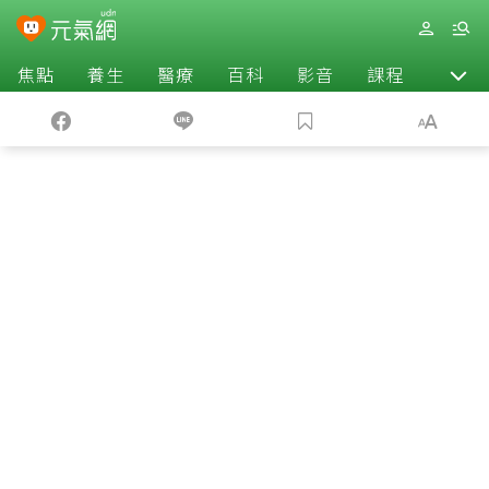
焦點
養生
醫療
百科
影音
課程
退休