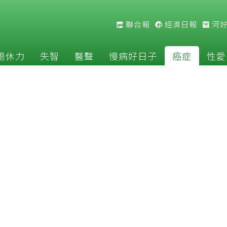
聯合報
經濟日報
河
退休力
失智
醫聲
慢病好日子
癌症
性愛