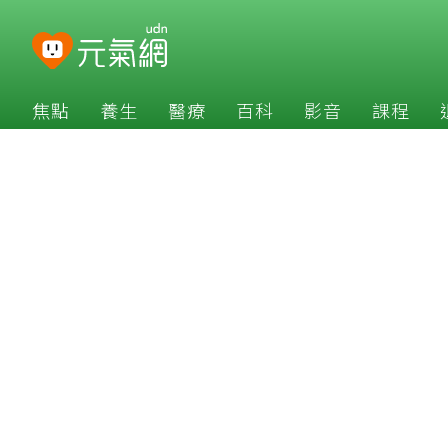
焦點
養生
醫療
百科
影音
課程