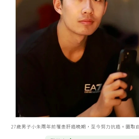
27歲男子小朱兩年前罹患肝癌晚期，至今努力抗癌。圖取