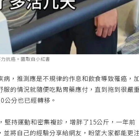
努力抗癌。圖取自小紅書
疾病，推測應是不規律的作息和飲食導致罹癌，
舒服的情況就隨便吃點胃藥應付，直到拖到很嚴
10公分也已經轉移。
，堅持運動和密集複診，增胖了15公斤，一年前
，並將自己的經驗分享給網友，盼望大家都能更