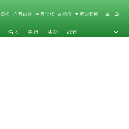
好如初
有設計
有行旅
願景
我的新聞
名人
專題
活動
寵物