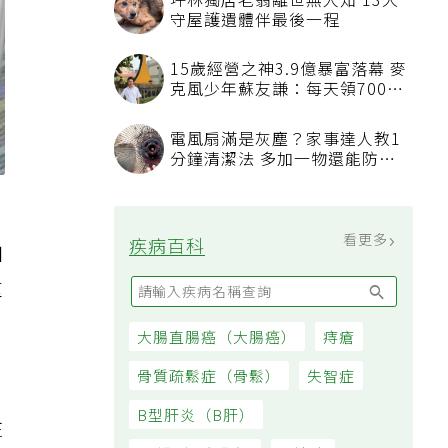
加
重
注