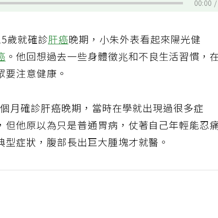
00:00
25歲就確診
肝癌
晚期，小朱外表看起來陽光健
癌
。他回想過去一些身體徵兆和不良生活習慣，
眾要注意健康。
業三個月確診肝癌晚期，當時在學就出現過很多症
，但他原以為只是普通胃病，仗著自己年輕能忍
典型症狀，腹部長出巨大腫塊才就醫。