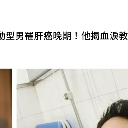
運動型男罹肝癌晚期！他揭血淚