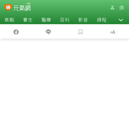
焦點
養生
醫療
百科
影音
課程
退休