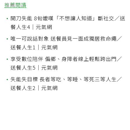
推薦閱讀
•
開刀失能 8旬嬤嘆「不想讓人知道」斷社交／送
餐人生4｜元氣網
•
唯一可說話對象 送餐員見一面成獨居救命繩／
送餐人生1｜元氣網
•
享受數位陪伴 偏鄉、身障者線上輕鬆跨出門／
送餐人生5｜元氣網
•
失能失目標 長者等吃、等睡、等死三等人生／
送餐人生2｜元氣網