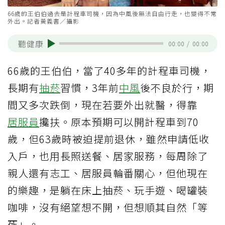
66歲的王伯伯過去是計程車司機，因為中風後無法自由行走，也變得不常
外出。記者黃義書／攝影
聽健康
00:00
/
00:00
66歲的王伯伯，當了40多年的計程車司機，
長期有
抽菸
習慣，3年前
中風
後不良於行，期
間又多次跌倒，現在若要外出就醫，得靠
居服員
攙扶。原本預期可以開計程車到70
歲，但63歲時被迫提前退休，雖然申請低收
入戶，也用長照送餐、居家服務，每周除了
親人還有志工、居服員輪番關心，但他現在
的樂趣，是躺在床上抽菸、玩手遊、喝罐裝
咖啡，沒有絕望想不開，但想順其自然「等
死」。