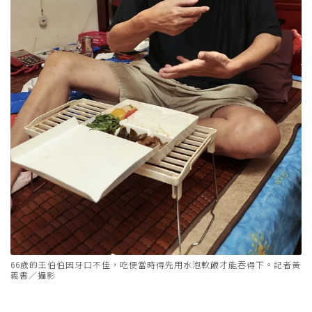
66歲的王伯伯因牙口不佳，吃便當時得先用水泡軟飯才能吞得下。記者黃
義書／攝影