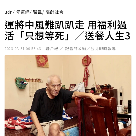
udn
/
元氣網
/
醫聲
/
高齡社會
運將中風難趴趴走 用福利過
活「只想等死」／送餐人生3
聯合報 ／ 記者許政榆／台北即時報導
2023-08-31 06:53:43