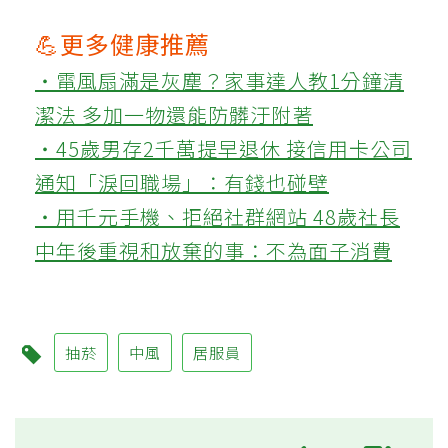
💪更多健康推薦
‧電風扇滿是灰塵？家事達人教1分鐘清
潔法 多加一物還能防髒汙附著
‧45歲男存2千萬提早退休 接信用卡公司
通知「淚回職場」：有錢也碰壁
‧用千元手機、拒絕社群網站 48歲社長
中年後重視和放棄的事：不為面子消費
抽菸
中風
居服員