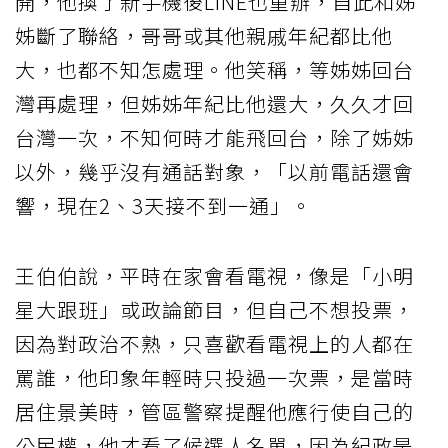
開，他換了新手機後LINE也重辦，自此和姊
姊斷了聯絡，哥哥或其他親戚年紀都比他
大，也都不知怎處理。他笑稱，等姊姊回台
灣再處理，但姊姊年紀比他還大，久久才回
台灣一次，不知何時才能飛回台，除了姊姊
以外，幾乎沒有通話對象，「以前電話還會
響，現在2、3天接不到一通」。
王伯伯說，平時在家會看電視，像是「小明
星大跟班」或政論節目，但自己不想投票，
因為對政治不熟，只喜歡看電視上的人都在
罵誰，他印象年輕時只投過一次票，是當時
居住景美時，管區警察提醒他應行使自己的
公民權，他才看了候選人名單，因為紀政是