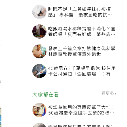
，
主
由
體