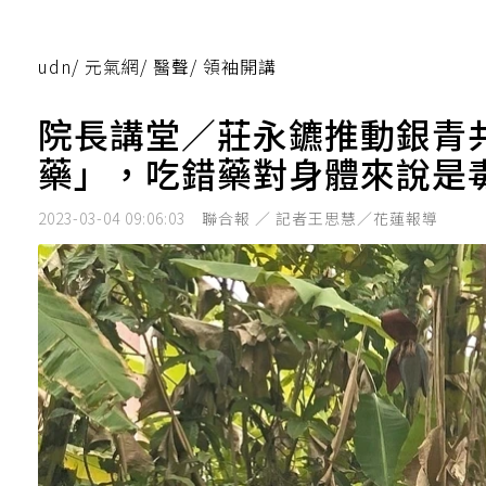
udn
/
元氣網
/
醫聲
/
領袖開講
院長講堂／莊永鑣推動銀青
藥」，吃錯藥對身體來說是
2023-03-04 09:06:03
聯合報 ／ 記者王思慧／花蓮報導