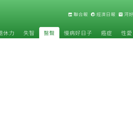
聯合報
經濟日報
河
退休力
失智
醫聲
慢病好日子
癌症
性愛