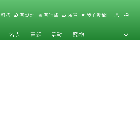
好如初
有設計
有行旅
願景
我的新聞
名人
專題
活動
寵物