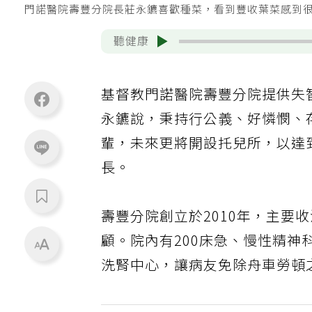
門諾醫院壽豐分院長莊永鑣喜歡種菜，看到豐收葉菜感到
聽健康
基督教門諾醫院壽豐分院提供失
永鑣說，秉持行公義、好憐憫、
輩，未來更將開設托兒所，以達
長。
壽豐分院創立於2010年，主要
顧。院內有200床急、慢性精神
洗腎中心，讓病友免除舟車勞頓