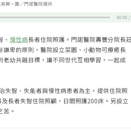
很高興。圖／門諾醫院提供
00:00
智、
慢性病
長者住院照護。門諾醫院壽豐分院長
存謙卑的原則，醫院設立菜園、小動物可療癒長
到老幼共融目標，讓不同世代互相學習，一起成
收治失智、失能者與慢性病患者為主，提供住院照
科及長者失智住院照顧，日間照護200床。另設立
之苦。