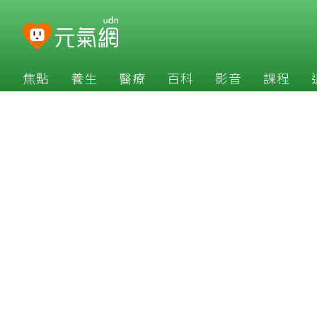
焦點
養生
醫療
百科
影音
課程