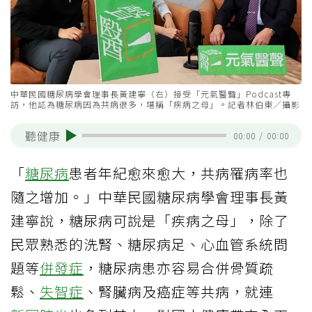
中華民國糖尿病學會理事長黃建寧（右）接受「元氣醫聲」Podcast專
訪，他認為糖尿病因為共病很多，堪稱「疾病之母」。記者林伯東／攝影
聽健康
00:00
/
00:00
「
糖尿病
患者年紀愈來愈大，共病罹病率也
隨之增加。」中華民國糖尿病學會理事長黃
建寧說，糖尿病可說是「疾病之母」，除了
民眾熟悉的洗腎、糖尿病足、心血管系統問
題等
併發症
，糖尿病患亦容易合併骨質疏
鬆、
失智症
、腎臟病及癌症等共病，就連