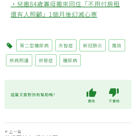
‧兒邀84歲寡母搬來同住「不用付房租
還有人照顧」1個月後幻滅心寒
第二型糖尿病
失智症
新冠肺炎
風險
疾病照護
併發症
糖尿病
這篇文章對你有幫助嗎?
實用
不實用
上一篇