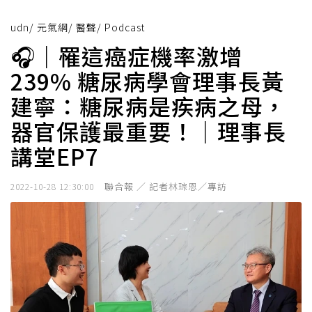
udn
/
元氣網
/
醫聲
/
Podcast
🎧｜罹這癌症機率激增
239% 糖尿病學會理事長黃
建寧：糖尿病是疾病之母，
器官保護最重要！｜理事長
講堂EP7
聯合報 ／ 記者林琮恩／專訪
2022-10-28 12:30:00