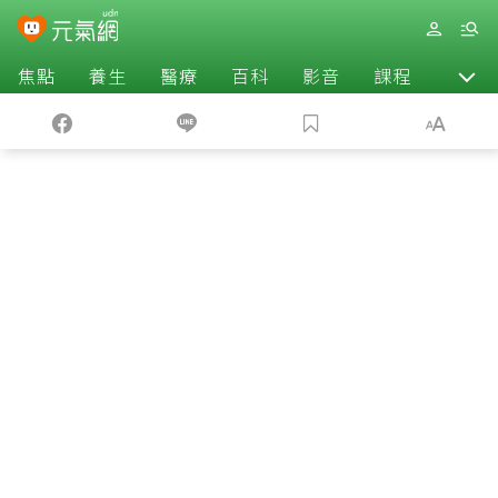
焦點
養生
醫療
百科
影音
課程
退休