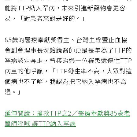
能將TTP納入罕病，未來引進新藥物會更容
易，「對患者來說是好的。」
85歲的醫療奉獻獎得主、台灣血栓暨止血協
會創會理事長沈銘鏡醫師更是長年為了TTP的
罕病認定奔走，曾接治過一位罹患遺傳性TTP
病童的他呼籲，「TTP發生率不高，大眾對這
個病也不了解，我認為把它納入罕病也不為
過。」
延伸閱讀：搶救TTP之2／醫療奉獻獎85歲老
醫師呼喊 讓TTP納入罕病