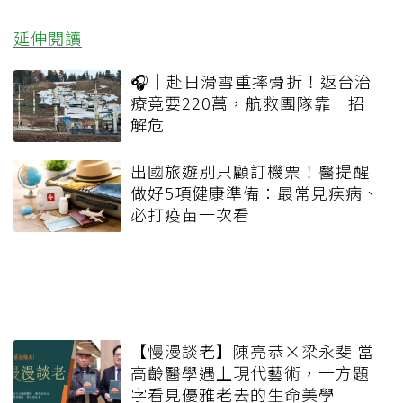
延伸閱讀
🎧｜赴日滑雪重摔骨折！返台治
療竟要220萬，航救團隊靠一招
解危
出國旅遊別只顧訂機票！醫提醒
做好5項健康準備：最常見疾病、
必打疫苗一次看
【慢漫談老】陳亮恭×梁永斐 當
高齡醫學遇上現代藝術，一方題
字看見優雅老去的生命美學