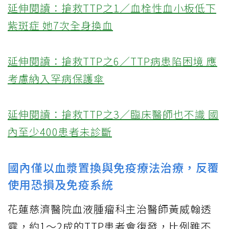
延伸閱讀：搶救TTP之1／血栓性血小板低下
紫斑症 她7次全身換血
延伸閱讀：搶救TTP之6／TTP病患陷困境 應
考慮納入罕病保護傘
延伸閱讀：搶救TTP之3／臨床醫師也不識 國
內至少400患者未診斷
國內僅以血漿置換與免疫療法治療，反覆
使用恐損及免疫系統
花蓮慈濟醫院血液腫瘤科主治醫師黃威翰透
露，約1～2成的TTP患者會復發，比例雖不