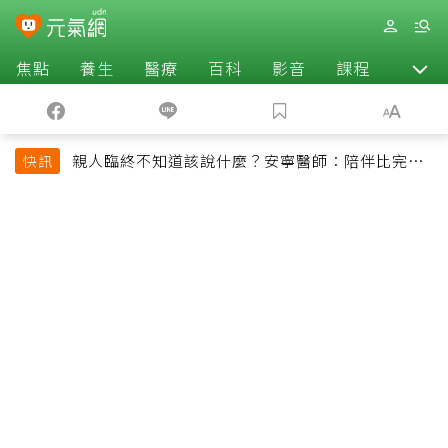
焦點
養生
醫療
百科
影音
課程
退休
親人臨終不知道該說什麼？安寧醫師：陪伴比完美
快訊
告別更重要，4句話值得及早說出口