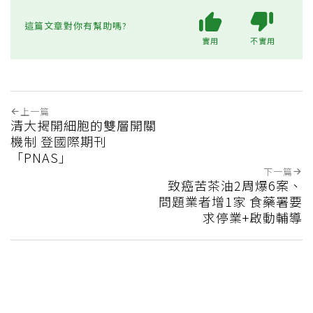
這篇文章對你有幫助嗎?
實用
不實用
上一篇
清大揭開細胞的雙層開關
機制 登國際期刊
「PNAS」
下一篇
致癌苦茶油2周爆6案、
問題業者增1家 食藥署要
求停業+啟動輔導