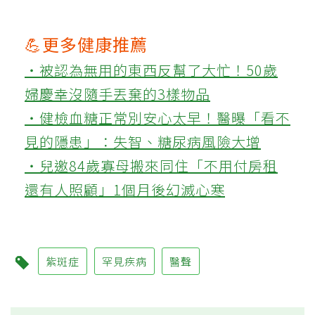
💪更多健康推薦
‧被認為無用的東西反幫了大忙！50歲
婦慶幸沒隨手丟棄的3樣物品
‧健檢血糖正常別安心太早！醫曝「看不
見的隱患」：失智、糖尿病風險大增
‧兒邀84歲寡母搬來同住「不用付房租
還有人照顧」1個月後幻滅心寒
紫斑症
罕見疾病
醫聲