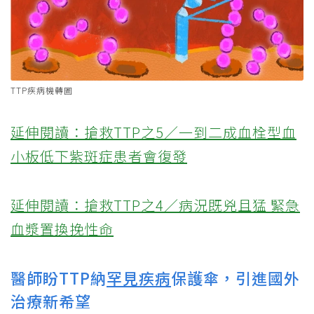
TTP疾病機轉圖
延伸閱讀：搶救TTP之5／一到二成血栓型血
小板低下紫斑症患者會復發
延伸閱讀：搶救TTP之4／病況既兇且猛 緊急
血漿置換挽性命
醫師盼TTP納
罕見疾病
保護傘，引進國外
治療新希望