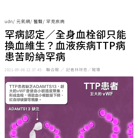
udn
/
元氣網
/
醫聲
/
罕見疾病
罕病認定／全身血栓卻只能
換血維生？血液疾病TTP病
患苦盼納罕病
聯合報 ／ 記者林琮恩／報導
2021-09-06 12:37:45