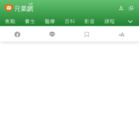
焦點
養生
醫療
百科
影音
課程
退休