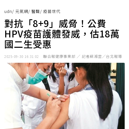
udn
/
元氣網
/
醫聲
/
疫苗世代
對抗「8+9」威脅！公費
HPV疫苗護體發威，估18萬
國二生受惠
聯合報健康事業部 ／ 記者蘇湘雲／台北報導
2025-09-30 16:31:02