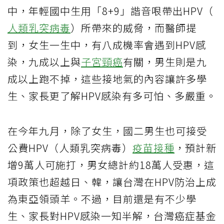
中，年輕國中生用「8+9」諧音哏帶出HPV（
人類乳突病毒
）所帶來的威脅，而醫師提
到，女生一生中，有八成機率會遇到HPV感
染，九成以上與
子宮頸癌
有關，男生則是九
成以上跑不掉，這些接地氣的內容讓許多學
生、家長更了解HPV感染有多可怕、多嚴重。
在今年九月，除了女生，國二男生也可接受
公費HPV（人類乳突病毒）
疫苗接種
，預計新
增9萬人可施打，男女總計約18萬人受惠，這
項政策也超越日、韓，讓台灣在HPV防治上成
為東亞領頭羊。不過，目前還是有不少學
生、家長對HPV感染一知半解，台灣癌症基金