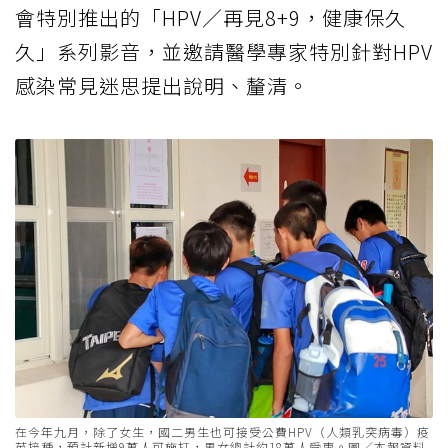
會特別推出的「HPV／再見8+9，健康保久
久」系列影音，並邀請醫學專家特別針對HPV
感染常見迷思提出說明、釐清。
在今年九月，除了女生，國二男生也可接受公費HPV（人類乳突病毒）疫
苗接種，預計新增9萬人可施打，男女總計約18萬人受惠。圖／本報資料