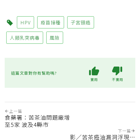
HPV
疫苗接種
子宮頸癌
人類乳突病毒
風險
這篇文章對你有幫助嗎?
實用
不實用
上一篇
食藥署：苦茶油問題廠增
至5家 波及4縣市
下一篇
影／苦茶癌油漏洞浮現…