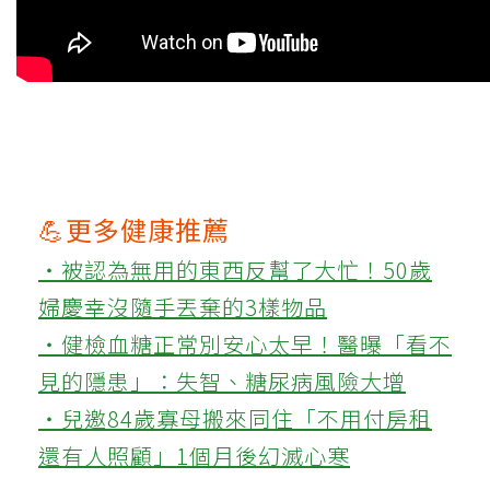
💪更多健康推薦
‧被認為無用的東西反幫了大忙！50歲
婦慶幸沒隨手丟棄的3樣物品
‧健檢血糖正常別安心太早！醫曝「看不
見的隱患」：失智、糖尿病風險大增
‧兒邀84歲寡母搬來同住「不用付房租
還有人照顧」1個月後幻滅心寒