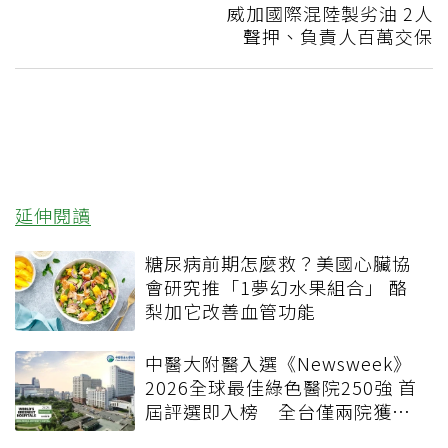
威加國際混陸製劣油 2人
聲押、負責人百萬交保
延伸閱讀
糖尿病前期怎麼救？美國心臟協
會研究推「1夢幻水果組合」 酪
梨加它改善血管功能
中醫大附醫入選《Newsweek》
2026全球最佳綠色醫院250強 首
屆評選即入榜 全台僅兩院獲
選 四葉績效指標居台灣最佳