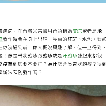
膚疾病，在台灣又常被用台語稱為
皮蛇
或者是
飛
疹
發作時會在身上出現一長串的紅斑、水泡，看
在你沒遇到前，你大概沒興趣了解，但一旦得到
題！像是帶狀皰疹跟
皰疹
或是
汗皰疹
聽起來都很
疹疫苗
到底要不要打？為什麼會長帶狀皰疹？得
麼辦法預防發作嗎？