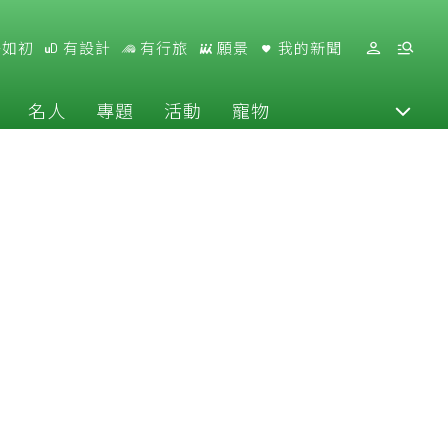
好如初
有設計
有行旅
願景
我的新聞
名人
專題
活動
寵物