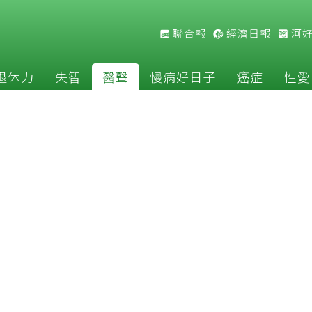
聯合報
經濟日報
河
退休力
失智
醫聲
慢病好日子
癌症
性愛