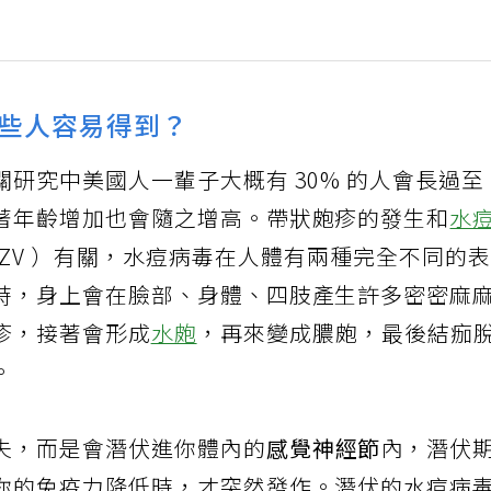
些人容易得到？
研究中美國人一輩子大概有 30% 的人會長過至
著年齡增加也會隨之增高。帶狀皰疹的發生和
水
 Virus, HZV ）有關，水痘病毒在人體有兩種完全不同的
時，身上會在臉部、身體、四肢產生許多密密麻
疹，接著會形成
水皰
，再來變成膿皰，最後結痂
。
失，而是會潛伏進你體內的
感覺神經節
內，潛伏