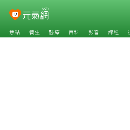
焦點
養生
醫療
百科
影音
課程