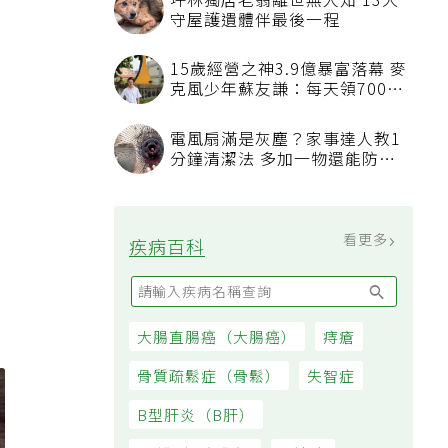
毒
坪林獨居老翁離世無人知 13犬
守屋護遺體伴最後一程
15歲經營之神3.9億暴富落幕 麥
克風少年蘇友謙：每天領700元
過日子
電風扇滿是灰塵？家事達人教1
分鐘清潔法 多加一物還能防髒
汙附著
看更多
疾病百科
大腸直腸癌（大腸癌）
痔瘡
骨質疏鬆症（骨鬆）
失智症
B型肝炎（B肝）