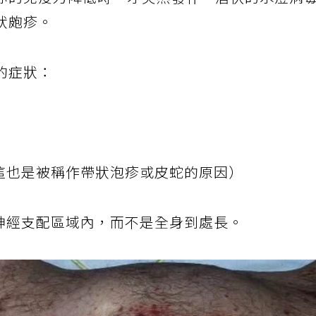
你的免疫力降低時，才突然發作。潛伏的水痘病
狀皰疹。
的症狀：
這也是被稱作帶狀泡疹或皮蛇的原因）
神經支配區域內，而不是全身到處長。