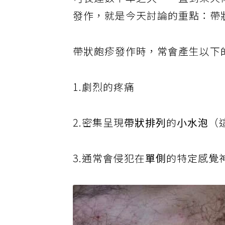
可長達數十年之久，一直到某天
發作，就是今天討論的重點：帶
帶狀皰疹發作時，常會產生以下
1.劇烈的疼痛
2.密集呈現
帶狀排列
的
小水泡
（
3.通常會侵犯在
單側
的特定感覺