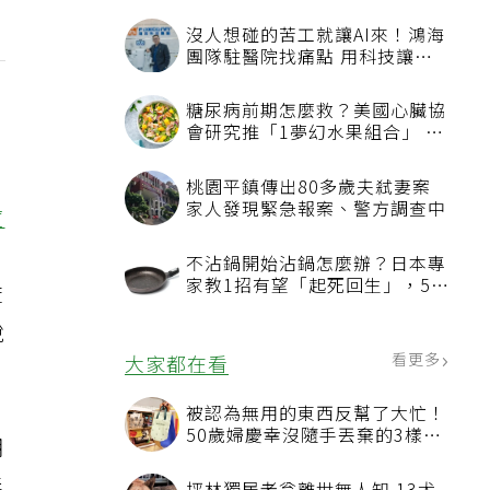
沒人想碰的苦工就讓AI來！鴻海
團隊駐醫院找痛點 用科技讓醫
療更有溫度
糖尿病前期怎麼救？美國心臟協
會研究推「1夢幻水果組合」 酪
梨加它改善血管功能
桃園平鎮傳出80多歲夫弒妻案
家人發現緊急報案、警方調查中
痘
表
不沾鍋開始沾鍋怎麼辦？日本專
家教1招有望「起死回生」，5情
麻
況該換新
脫
看更多
大家都在看
被認為無用的東西反幫了大忙！
50歲婦慶幸沒隨手丟棄的3樣物
期
品