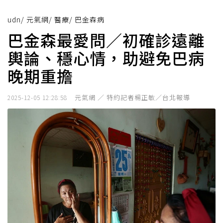
udn
/
元氣網
/
醫療
/
巴金森病
巴金森最愛問／初確診遠離
輿論、穩心情，助避免巴病
晚期重擔
元氣網 ／ 特約記者楊正敏／台北報導
2025-12-05 12:28:58