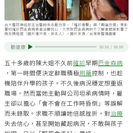
台大醫院神經部主治醫師朱永載分享，「確診衝擊」與「輿論恐懼」常影
響初確診巴金森病患者治療信心，大眾對巴金森病的不了解會間接影響了
病友積極度（圖片僅示意，非本人）。圖片來源／台灣新醫情圖庫
聽健康
00:00
/
00:00
五十多歲的陳大姐不久前
確診
早期
巴金森病
，第一時間便決定辭職積極
用藥
控制，也趁
機陪伴升學的孩子。不久後病況穩定想重返
職場，然而當她主動與公司坦承病情時，雇
主卻以擔心「會不會在工作時昏倒」等誤解
而未錄取。求職不順讓她倍感挫折，對
治療
失去信心，甚至開始藏起病況，不敢與孩子