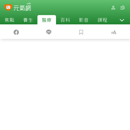
焦點
養生
醫療
百科
影音
課程
退休