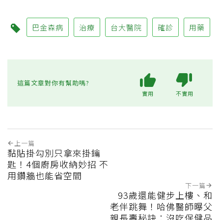
巴金森病
治療
台大醫院
確診
用藥
這篇文章對你有幫助嗎?
實用
不實用
上一篇
黏貼掛勾別只拿來掛鑰
匙！4個廚房收納妙招 不
用鑽牆也能省空間
下一篇
93歲還能健步上樓、和
老伴跳舞！哈佛醫師曝父
親長壽秘訣：沒吃保健品