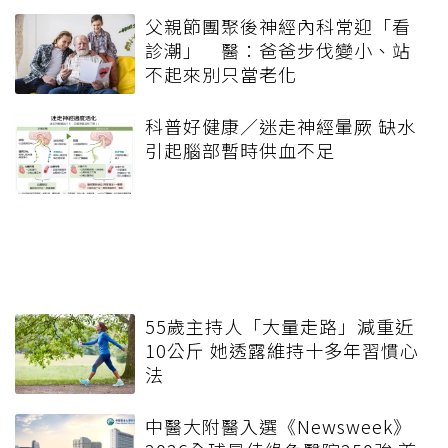
父親節團聚後神經內科常迎「看
診潮」 醫：爸爸步伐變小、站
不起來別只當老化
科普好健康／迷走神經暈厥 缺水
引起腦部暫時供血不足
55歲主持人「大量走路」減重近
10公斤 她透露維持十多年習慣心
法
中醫大附醫入選《Newsweek》