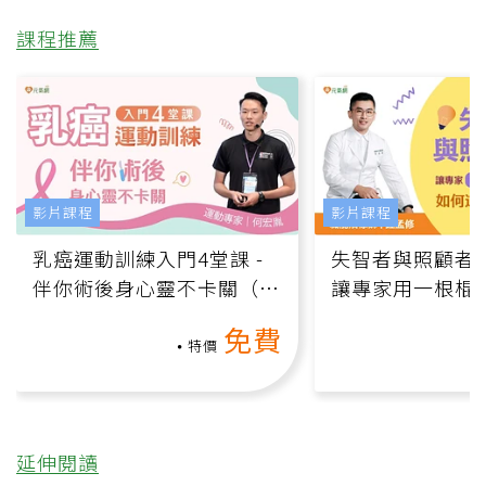
課程推薦
影片課程
影片課程
乳癌運動訓練入門4堂課 -
失智者與照顧者
伴你術後身心靈不卡關（線
讓專家用一根棍
上影音課）
何逆轉退化大腦
免費
課）
特價
延伸閱讀