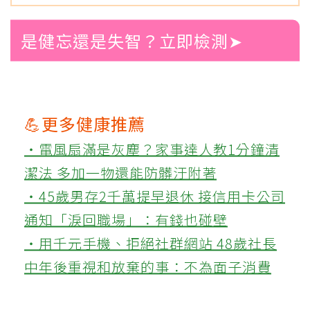
是健忘還是失智？立即檢測➤
💪更多健康推薦
‧電風扇滿是灰塵？家事達人教1分鐘清
潔法 多加一物還能防髒汙附著
‧45歲男存2千萬提早退休 接信用卡公司
通知「淚回職場」：有錢也碰壁
‧用千元手機、拒絕社群網站 48歲社長
中年後重視和放棄的事：不為面子消費