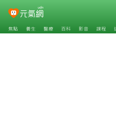
焦點
養生
醫療
百科
影音
課程