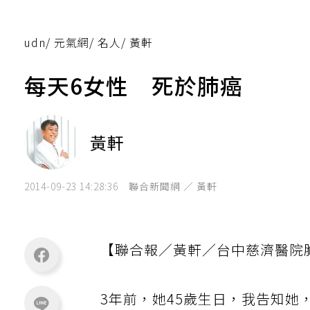
udn
/
元氣網
/
名人
/
黃軒
每天6女性 死於肺癌
黃軒
2014-09-23 14:28:36
聯合新聞網 ／ 黃軒
【聯合報／黃軒／台中慈濟醫院
3年前，她45歲生日，我告知