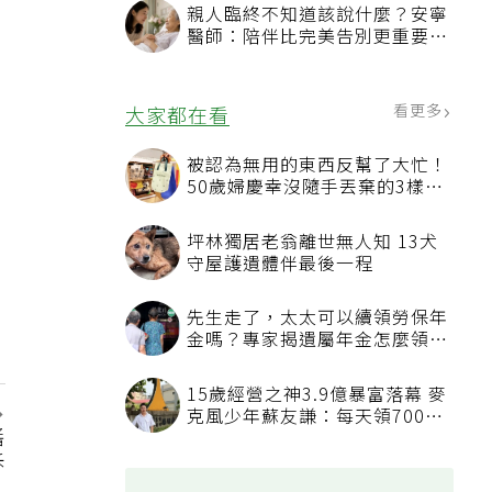
親人臨終不知道該說什麼？安寧
醫師：陪伴比完美告別更重要，
4句話值得及早說出口
看更多
大家都在看
被認為無用的東西反幫了大忙！
50歲婦慶幸沒隨手丟棄的3樣物
品
坪林獨居老翁離世無人知 13犬
守屋護遺體伴最後一程
先生走了，太太可以續領勞保年
金嗎？專家揭遺屬年金怎麼領，
看順位還要看資格
15歲經營之神3.9億暴富落幕 麥
克風少年蘇友謙：每天領700元
醬
過日子
訴