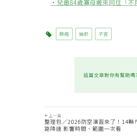
‧兒邀84歲寡母搬來同住「
肺癌
抽菸
子宮
這篇文章對你有幫助嗎
上一篇
整理包／2026防空演習來了！14
路降速 影響時間、範圍一次看