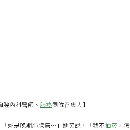
胸腔內科醫師、
肺癌
團隊召集人】
她，「妳是晚期肺腺癌…」她笑說，「我不
抽菸
，