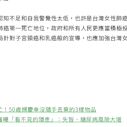
肺癌。
認知不足和自我警覺性太低，也許是台灣女性肺
肺癌第一死亡地位，政府和所有人民更應當積極
局針對子宮頸癌和乳癌般的宣導，也應加強台灣
忙！50歲婦慶幸沒隨手丟棄的3樣物品
醫曝「看不見的隱患」：失智、糖尿病風險大增