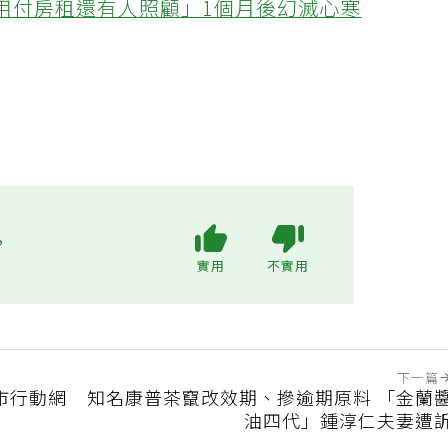
不用付房租還有人照顧」1個月後幻滅心寒
?
實用
不實用
下一篇
縣市行動網
知名康普茶竄改效期、摻逾期原料 「金蘭
油四代」鍾淳仁夫妻遭