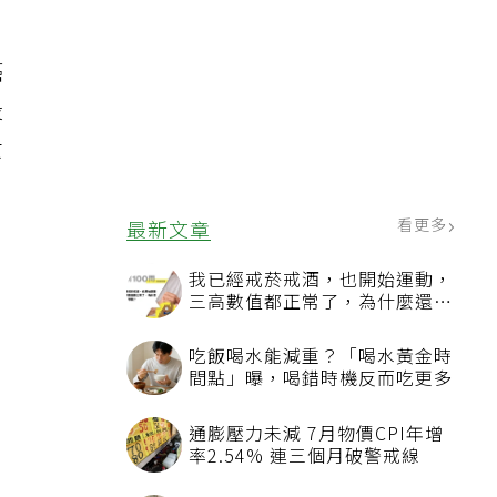
癌
投
女
看更多
最新文章
我已經戒菸戒酒，也開始運動，
三高數值都正常了，為什麼還不
能停藥？
吃飯喝水能減重？「喝水黃金時
間點」曝，喝錯時機反而吃更多
通膨壓力未減 7月物價CPI年增
率2.54% 連三個月破警戒線