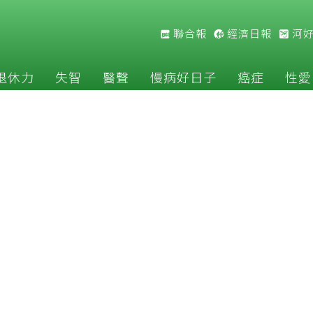
聯合報
經濟日報
河
退休力
失智
醫聲
慢病好日子
癌症
性愛