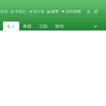
好如初
有設計
有行旅
願景
我的新聞
名人
專題
活動
寵物