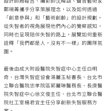
設計師周峻吉、攝影師沈暐翃、聲音藝術家
鄭琬菁攜手分享策展理念，以及如何透過
「創意參與」和「藝術創齡」的設計規劃，
從失智者的視角展現他們內心的覺察感知，
同時也呈現陪伴失智的路上，展覽如何重新
詮釋「我們都是人，沒有不一樣」的團隊氛
圍。
最後由成大附設醫院失智症中心主任白明
奇、台灣失智症協會湯麗玉秘書長、台北市
立聯合醫院忠孝院區郭麗琳醫務長、長庚醫
院失智症中心徐文俊主任、台北市立聯合醫
院社工室楊君宜主任分享創新失智服務方
案。