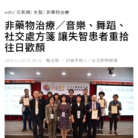
udn
/
元氣網
/
失智
/
非藥物治療
非藥物治療／音樂、舞蹈、
社交處方箋 讓失智患者重拾
往日歡顏
聯合報 ／ 記者李樹人／台北即時報導
2020-11-14 22:30:10