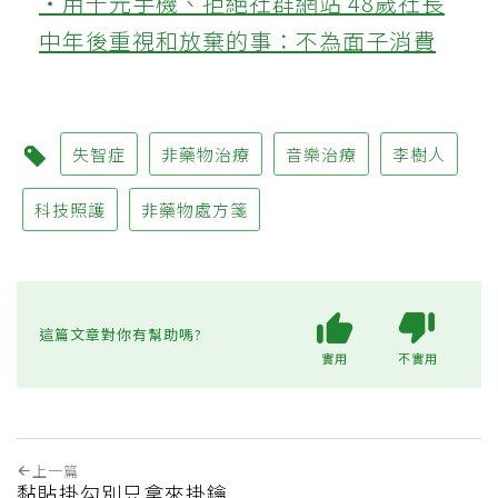
‧用千元手機、拒絕社群網站 48歲社長
中年後重視和放棄的事：不為面子消費
失智症
非藥物治療
音樂治療
李樹人
科技照護
非藥物處方箋
這篇文章對你有幫助嗎?
實用
不實用
上一篇
黏貼掛勾別只拿來掛鑰