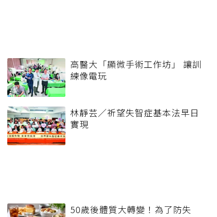
高醫大「顯微手術工作坊」 讓訓
練像電玩
林靜芸／祈望失智症基本法早日
實現
50歲後體質大轉變！為了防失