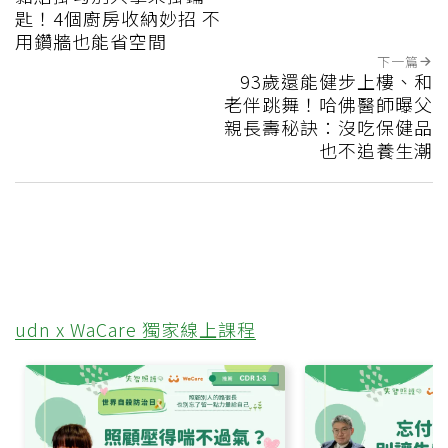
匙！4個廚房收納妙招 不
用鑽牆也能省空間
下一篇
93歲還能健步上樓、和
老伴跳舞！哈佛醫師曝父
親長壽秘訣：沒吃保健品
也不追養生潮
udn x WaCare 獨家線上課程