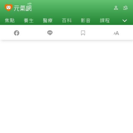
焦點
養生
醫療
百科
影音
課程
退休