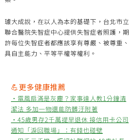
璩大成說，在以人為本的基礎下，台北市立
聯合醫院失智症中心提供失智症者照護，期
許每位失智症者都應該享有尊嚴、被尊重、
具自主能力、平等平權等權利。
💪更多健康推薦
‧電風扇滿是灰塵？家事達人教1分鐘清
潔法 多加一物還能防髒汙附著
‧45歲男存2千萬提早退休 接信用卡公司
通知「淚回職場」：有錢也碰壁