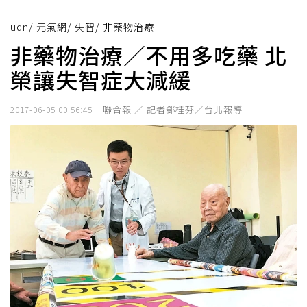
udn
/
元氣網
/
失智
/
非藥物治療
非藥物治療／不用多吃藥 北
榮讓失智症大減緩
聯合報 ／ 記者鄧桂芬／台北報導
2017-06-05 00:56:45