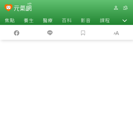
焦點
養生
醫療
百科
影音
課程
退休