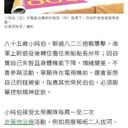
小純伯（左）在職能治療師許庭榕（中）指導下，玩紙杯娃娃推推樂遊
戲。
記者鄧桂芬／攝影
八十五歲小純伯，躲過八二三炮戰襲擊，海
軍上尉退役後轉任擔任商船船長卅年；因自
覺自己失智且身體機能下降，情緒變差、不
喜參與活動，寧願待在電視機前，還會妄想
自己的錢被偷，指責其他榮民伯伯，必須服
藥控制精神症狀。
小純伯接受北榮團隊每周一至二次
非藥物治療
活動，例如用廢報紙二人拔河、