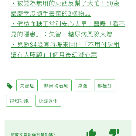
‧被認為無用的東西反幫了大忙！50歲
婦慶幸沒隨手丟棄的3樣物品
‧健檢血糖正常別安心太早！醫曝「看不
見的隱患」：失智、糖尿病風險大增
‧兒邀84歲寡母搬來同住「不用付房租
還有人照顧」1個月後幻滅心寒
失智症
非藥物治療
桌遊
鄧桂芬
認知功能
延緩退化
這篇文章對你有幫助嗎?