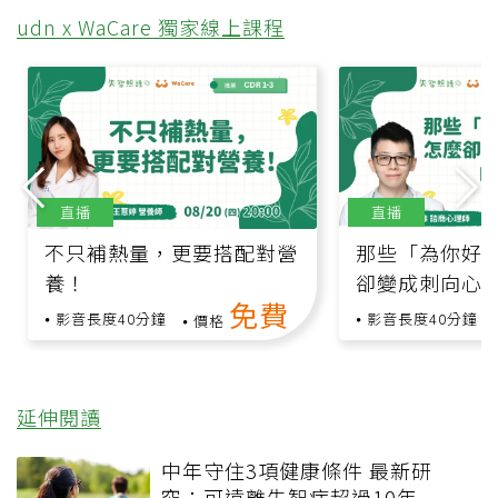
udn x WaCare 獨家線上課程
直播
直播
不只補熱量，更要搭配對營
那些「為你好
養！
卻變成刺向心
免費
影音長度40分鐘
影音長度40分鐘
價格
延伸閱讀
中年守住3項健康條件 最新研
究：可遠離失智症超過10年