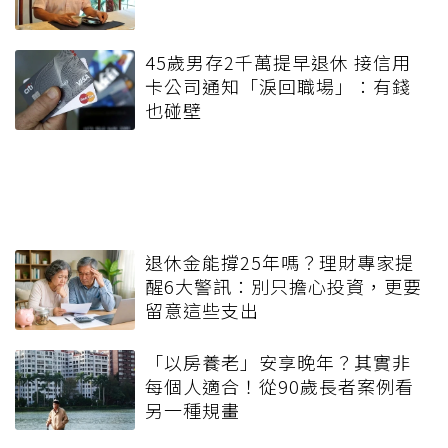
45歲男存2千萬提早退休 接信用
卡公司通知「淚回職場」：有錢
也碰壁
退休金能撐25年嗎？理財專家提
醒6大警訊：別只擔心投資，更要
留意這些支出
「以房養老」安享晚年？其實非
每個人適合！從90歲長者案例看
另一種規畫