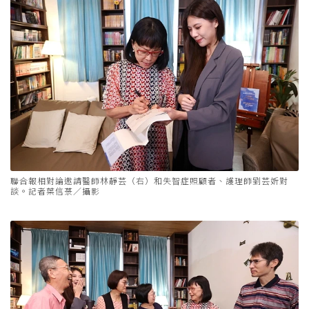
聯合報相對論邀請醫師林靜芸（右）和失智症照顧者、護理師劉芸妡對
談。記者葉信菉／攝影