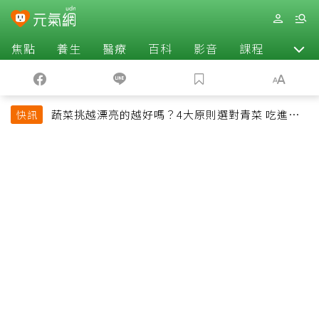
焦點
養生
醫療
百科
影音
課程
退休
蔬菜挑越漂亮的越好嗎？4大原則選對青菜 吃進纖
快訊
維、維生素與植化素