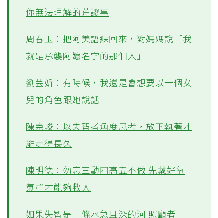
你無法理解的荒謬事
周春玉：把阿美語練回來，對媽媽說「我
就是承襲阿嬤名字的那個人」
劉芸妡：有時候，我還是會想要以一個女
兒的角色跟她說話
陳崇峻：以失智者角度思考，放下執著才
能走得長久
陳明德：勿忘三動四高五不做 先戴好氧
氣罩才能夠救人
如果失智是一條水急且深的河 照顧者一