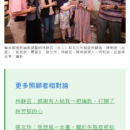
聯合報相對論邀請醫師林靜芸（右二）和五位失智症照顧者，陳明德（左
起）、劉芸妡、周春玉、張文玲、林靜芸、陳崇峻等人一同對談。記者葉
信菉／攝影
更多照顧者相對論
林靜芸：感謝有人給我一把鑰匙，打開了
林芳郁的心
張文玲：我想寫一本書，關於失智症那些