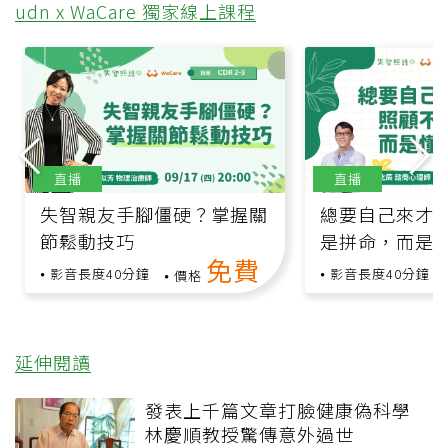
udn x WaCare 獨家線上課程
直播
直播
失智親友手腳僵硬？掌握關
總要自己來才安
節鬆動技巧
是拼命，而是
免費
影音長度40分鐘
影音長度40分鐘
價格
延伸閱讀
發表上千篇文章打臉健康偽科學
林慶順教授驚傳意外過世