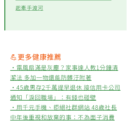
起牽手渡河
💪更多健康推薦
‧電風扇滿是灰塵？家事達人教1分鐘清
潔法 多加一物還能防髒汙附著
‧45歲男存2千萬提早退休 接信用卡公司
通知「淚回職場」：有錢也碰壁
‧用千元手機、拒絕社群網站 48歲社長
中年後重視和放棄的事：不為面子消費