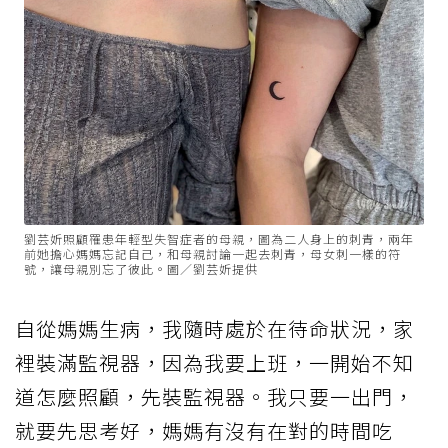
劉芸妡照顧罹患年輕型失智症者的母親，圖為二人身上的刺青，兩年
前她擔心媽媽忘記自己，和母親討論一起去刺青，母女刺一樣的符
號，讓母親別忘了彼此。圖／劉芸妡提供
自從媽媽生病，我隨時處於在待命狀況，家
裡裝滿監視器，因為我要上班，一開始不知
道怎麼照顧，先裝監視器。我只要一出門，
就要先思考好，媽媽有沒有在對的時間吃