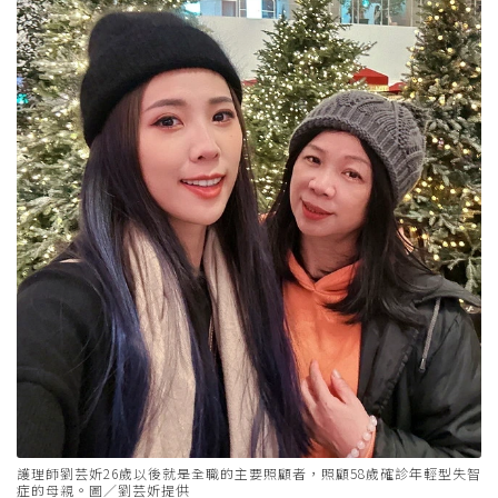
護理師劉芸妡26歲以後就是全職的主要照顧者，照顧58歲確診年輕型失智
症的母親。圖／劉芸妡提供