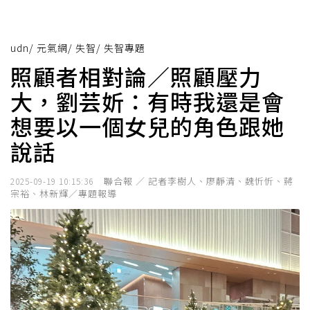
udn
/
元氣網
/
失智
/
失智專題
照顧者相對論／照顧壓力
大，劉芸妡：有時我還是會
想要以一個女兒的角色跟她
說話
聯合報 ／ 記者李樹人、廖靜清、魏忻忻、蔣
2025-09-19 10:15:36
宗裕、林新輝／專題報導