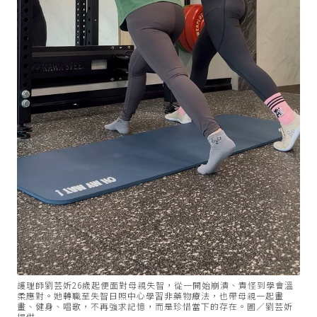
護理師劉芸妡26歲起便面對母親失智，從一開始崩潰、責怪到學會溫
柔應對。她轉職至失智日照中心學習非藥物療法，也帶母親一起畫
畫、健身、唱歌，不再強求記憶，而是珍惜當下的存在。圖／劉芸妡
提供