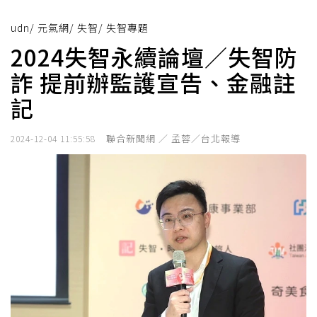
udn
/
元氣網
/
失智
/
失智專題
2024失智永續論壇／失智防
詐 提前辦監護宣告、金融註
記
聯合新聞網 ／ 孟蓉／台北報導
2024-12-04 11:55:58