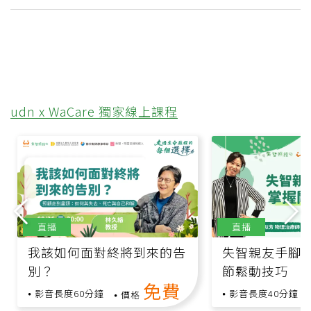
udn x WaCare 獨家線上課程
直播
直播
我該如何面對終將到來的告
失智親友手腳
別？
節鬆動技巧
免費
影音長度60分鐘
影音長度40分鐘
價格