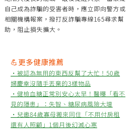
自己成為詐騙的受害者時，應立即向警方或
相關機構報案，撥打反詐騙專線165尋求幫
助，阻止損失擴大。
💪更多健康推薦
‧被認為無用的東西反幫了大忙！50歲
婦慶幸沒隨手丟棄的3樣物品
‧健檢血糖正常別安心太早！醫曝「看不
見的隱患」：失智、糖尿病風險大增
‧兒邀84歲寡母搬來同住「不用付房租
還有人照顧」1個月後幻滅心寒