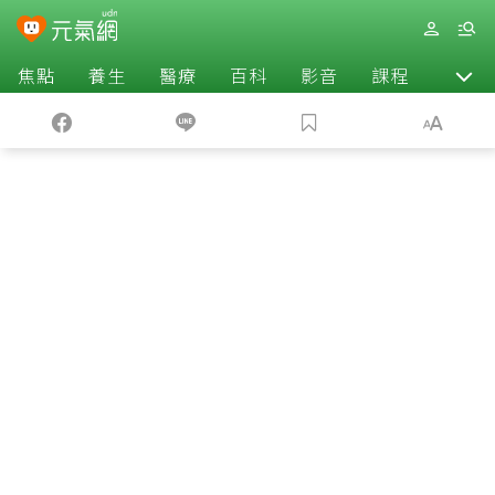
焦點
養生
醫療
百科
影音
課程
退休