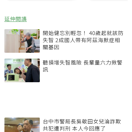
延伸閱讀
開始健忘別輕忽！ 40歲起就該防
失智 2成國人帶有阿茲海默症相
關基因
聽損增失智風險 長輩量六力揪警
訊
台中市警局長吳敬田女兒淪詐欺
共犯遭判刑 本人今回應了