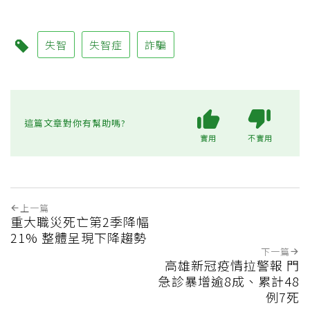
失智
失智症
詐騙
這篇文章對你有幫助嗎?
實用
不實用
上一篇
重大職災死亡第2季降幅
21% 整體呈現下降趨勢
下一篇
高雄新冠疫情拉警報 門
急診暴增逾8成、累計48
例7死