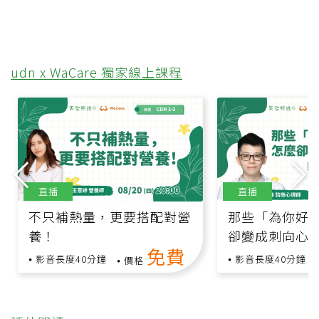
udn x WaCare 獨家線上課程
直播
直播
不只補熱量，更要搭配對營
那些「為你好
養！
卻變成刺向心
免費
影音長度40分鐘
影音長度40分鐘
價格