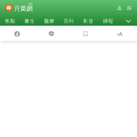
焦點
養生
醫療
百科
影音
課程
退休