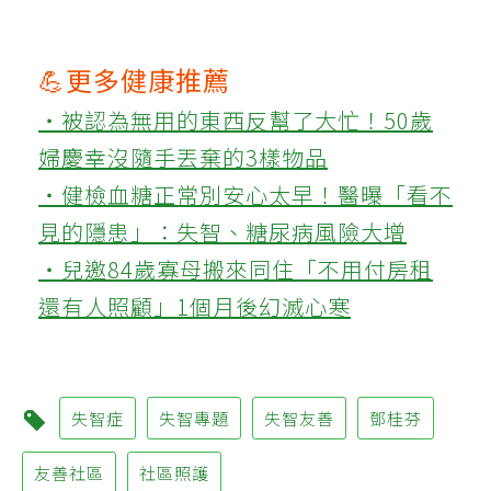
💪更多健康推薦
‧被認為無用的東西反幫了大忙！50歲
婦慶幸沒隨手丟棄的3樣物品
‧健檢血糖正常別安心太早！醫曝「看不
見的隱患」：失智、糖尿病風險大增
‧兒邀84歲寡母搬來同住「不用付房租
還有人照顧」1個月後幻滅心寒
失智症
失智專題
失智友善
鄧桂芬
友善社區
社區照護