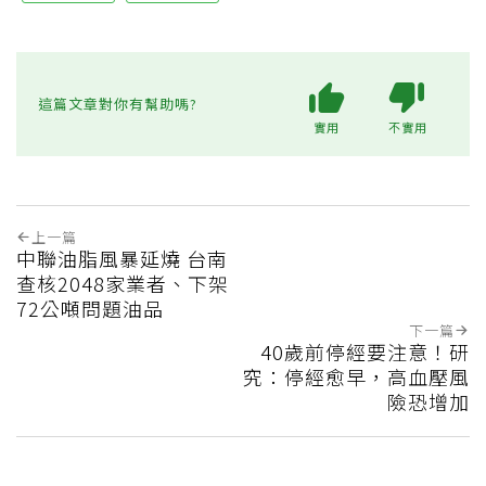
這篇文章對你有幫助嗎?
實用
不實用
上一篇
中聯油脂風暴延燒 台南
查核2048家業者、下架
72公噸問題油品
下一篇
40歲前停經要注意！研
究：停經愈早，高血壓風
險恐增加