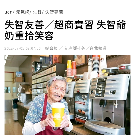
udn
/
元氣網
/
失智
/
失智專題
失智友善／超商實習 失智爺
奶重拾笑容
聯合報 ／ 記者鄧桂芬／台北報導
2018-07-05 09:07:00