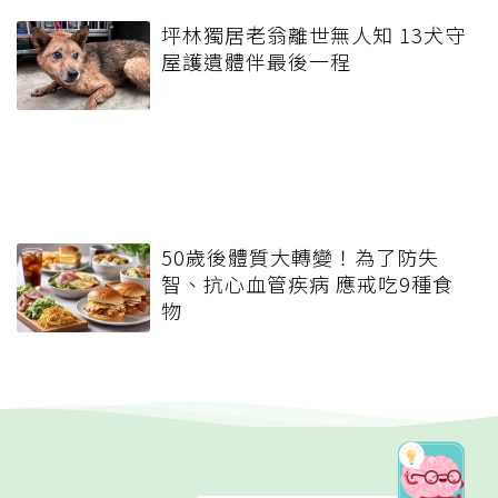
坪林獨居老翁離世無人知 13犬守
屋護遺體伴最後一程
50歲後體質大轉變！為了防失
智、抗心血管疾病 應戒吃9種食
物