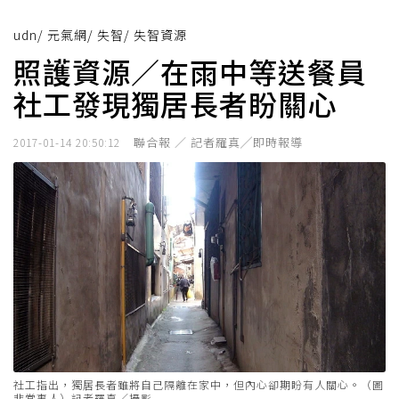
udn
/
元氣網
/
失智
/
失智資源
照護資源／在雨中等送餐員
社工發現獨居長者盼關心
聯合報 ／ 記者羅真╱即時報導
2017-01-14 20:50:12
社工指出，獨居長者雖將自己隔離在家中，但內心卻期盼有人關心。（圖
非當事人）記者羅真／攝影