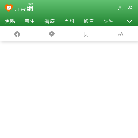
焦點
養生
醫療
百科
影音
課程
退休