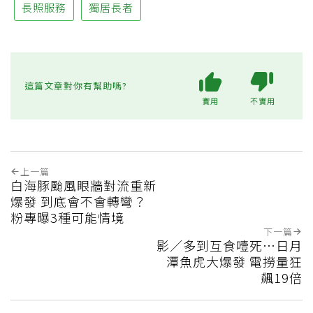
長照服務
獨居長者
這篇文章對你有幫助嗎?
實用
不實用
上一篇
白海豚颱風眼牆對流重新
爆發 到底會不會轉彎？
粉專曝3種可能情境
下一篇
影／多到互食噎死…日月
潭魚虎大爆發 電撈量狂
飆19倍