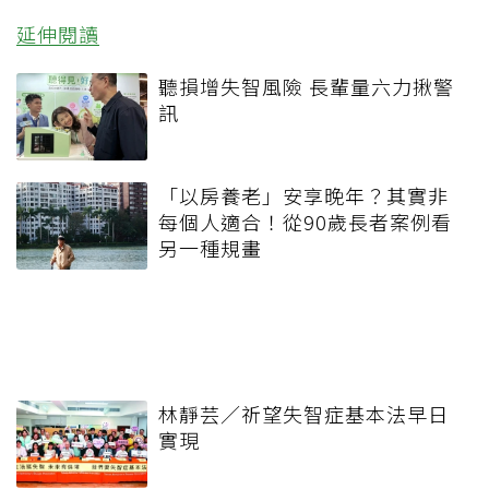
延伸閱讀
聽損增失智風險 長輩量六力揪警
訊
「以房養老」安享晚年？其實非
每個人適合！從90歲長者案例看
另一種規畫
林靜芸／祈望失智症基本法早日
實現