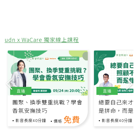
udn x WaCare 獨家線上課程
直播
直播
團聚、換季雙重挑戰？學會
總要自己來才安
香氛安撫技巧
是拼命，而是
免費
影音長度40分鐘
影音長度40分鐘
價格