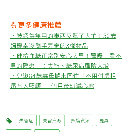
💪更多健康推薦
‧被認為無用的東西反幫了大忙！50歲
婦慶幸沒隨手丟棄的3樣物品
‧健檢血糖正常別安心太早！醫曝「看不
見的隱患」：失智、糖尿病風險大增
‧兒邀84歲寡母搬來同住「不用付房租
還有人照顧」1個月後幻滅心寒
失智症
失智資源
照護資源
羅真